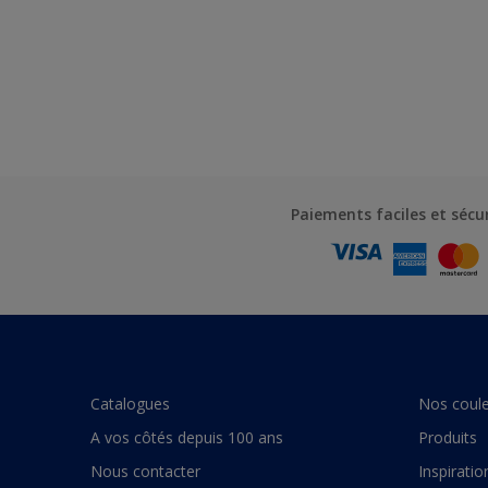
Paiements faciles et sécu
Catalogues
Nos coule
A vos côtés depuis 100 ans
Produits
Nous contacter
Inspiratio