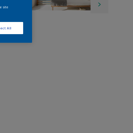
e site
ect All