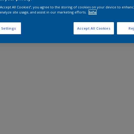
 “Accept All Cookies”, you agree to the storing of cookies on your device to enhanc
analyze site usage, and assist in our marketing efforts.
Info
 Settings
Accept All Cookies
Rej