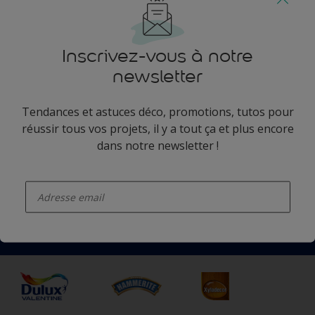
Suivez-nous
Inscrivez-vous à notre
newsletter
Tendances et astuces déco, promotions, tutos pour
Dulux Valentine
réussir tous vos projets, il y a tout ça et plus encore
dans notre newsletter !
Catalogues
Catégories populaires
A vos côtés depuis 100 ans
enter-your-email
Nos couleurs
Accessibilité
Nous contacter
Produits
Annulation et Retour
Précision des couleurs
Autres sites
Inspirations
Nos magasins
Accessibilité
Conseils déco
Peintures Julien
Conditions Générales de Vente
Plan du site
Couleur de l’année
Durabilité
Où jeter son pot de peinture ?