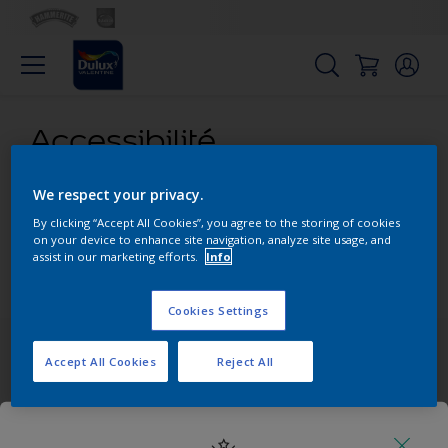
Accessibilité
We respect your privacy.
Nous avons pour objectif de permettre à tous nos visiteurs
By clicking “Accept All Cookies”, you agree to the storing of cookies
d’accéder à nos contenus et produits aussi facilement que
on your device to enhance site navigation, analyze site usage, and
possible.
assist in our marketing efforts.
Info
PDF version
Cookies Settings
Paiements faciles et sécurisés
Accept All Cookies
Reject All