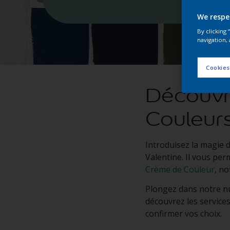
We respe
By clicking
navigation, 
Cookies
Découvre
Couleurs
Introduisez la magie 
Valentine. Il vous perm
Crème de Couleur
, n
Plongez dans notre nu
découvrez les service
confirmer vos choix.