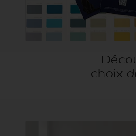
Décou
choix d