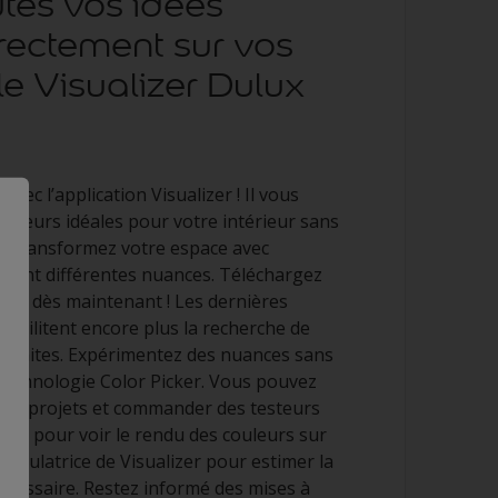
utes vos idées
irectement sur vos
e Visualizer Dulux
vec l’application Visualizer ! Il vous
couleurs idéales pour votre intérieur sans
 Transformez votre espace avec
ntant différentes nuances. Téléchargez
ment dès maintenant ! Les dernières
 facilitent encore plus la recherche de
arfaites. Expérimentez des nuances sans
a technologie Color Picker. Vous pouvez
 vos projets et commander des testeurs
tion pour voir le rendu des couleurs sur
 calculatrice de Visualizer pour estimer la
écessaire. Restez informé des mises à