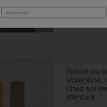
jour pour une expérie
enter-your-email
Visualizer
depuis l'App
expérience de peinture
Grâce au t
Valentine, 
chez soi de
d’enfant.