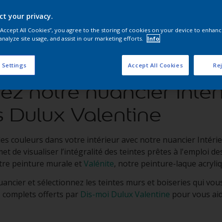
ct your privacy.
 “Accept All Cookies”, you agree to the storing of cookies on your device to enhanc
analyze site usage, and assist in our marketing efforts.
Info
 Settings
Accept All Cookies
Rej
z notre nuancier Intér
 Dulux Valentine
des couleurs dans votre intérieur avec notre nuancier Intér
et de visualiser l’intégralité des teintes prêtes à l'emploi de
otre peinture murale et
Valénite
, notre peinture-laque acryliq
ancier et sélectionnez les teintes murs et boiseries qui vo
s complets offerts par
Dis-moi Dulux Valentine
pour vous aid