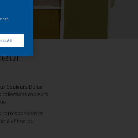
e site
ect All
ieur
ieur Couleurs Dulux
s collections couleurs
ue.​
us correspondent et
er à affiner ou