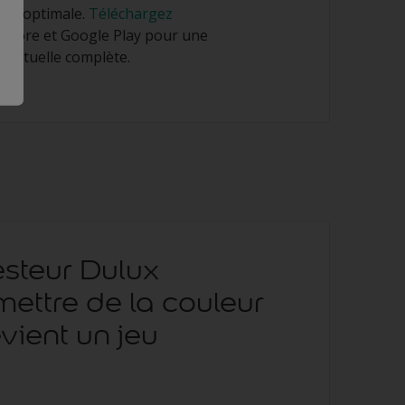
nce optimale.
Téléchargez
 Store et Google Play pour une
 virtuelle complète.
esteur Dulux
mettre de la couleur
vient un jeu