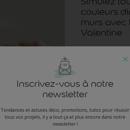
Simulez to
couleurs d
murs avec l
Valentine
Vos idées prennent vie a
permet de choisir les 
peindre physiquement.
créativité en expérime
l'application gratuite
Inscrivez-vous à notre
fonctions de Visualizer
newsletter
couleurs intérieures p
peindre en utilisant l
enregistrer, partager
Tendances et astuces déco, promotions, tutos pour réussir
avec rouleau d'applica
tous vos projets, il y a tout ça et plus encore dans notre
vos murs. Et utilisez la
newsletter !
quantité de peinture n