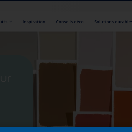
uits
Inspiration
Conseils déco
Solutions durable
eur