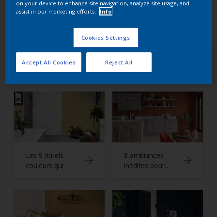
on your device to enhance site navigation, analyze site usage, and
assist in our marketing efforts.
Info
Filtres
Cookies Settings
Accept All Cookies
Reject All
Idées de décoration
Les 9 rituels
8 ambiances
couleurs qui
inédites pour
mettent en
mettre la cuisine
beauté la déco
en couleur
de la salle de
bain