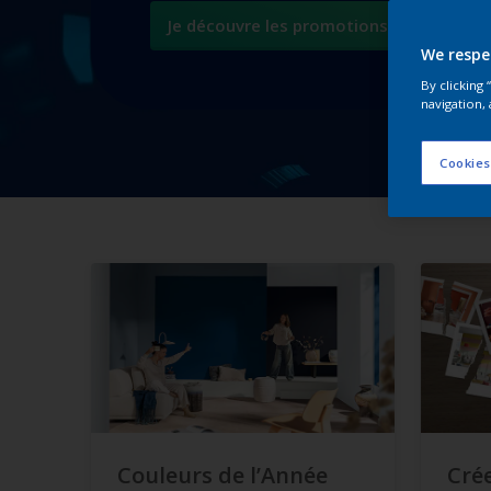
Je découvre les promotions
We respe
By clicking
navigation, 
Cookies
Couleurs de l’Année
Crée