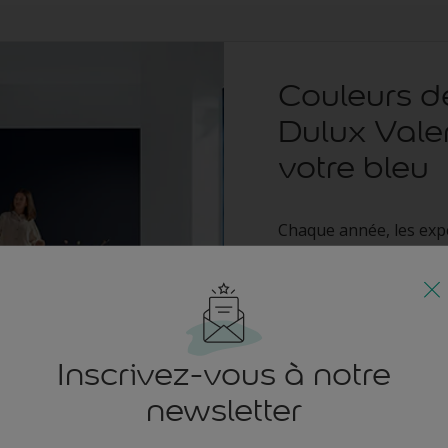
Couleurs d
Dulux Vale
votre bleu
Chaque année, les exp
s'inspirent des tendan
l'Année. En 2026, place
couleur vibrante ; Bleu
d'Encre, un bleu foncé
cette famille polyvalen
Inscrivez-vous à notre
pour transformer votr
newsletter
En savoir plus