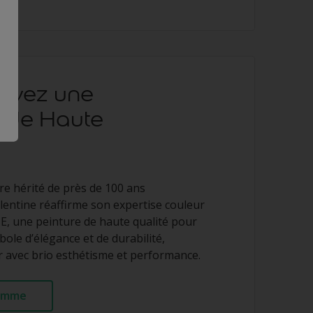
vivez une
 de Haute
ire hérité de près de 100 ans
lentine réaffirme son expertise couleur
, une peinture de haute qualité pour
ole d’élégance et de durabilité,
r avec brio esthétisme et performance.
gamme