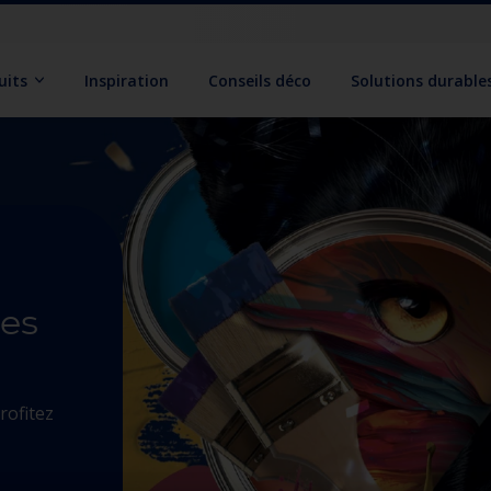
uits
Inspiration
Conseils déco
Solutions durable
ses
rofitez