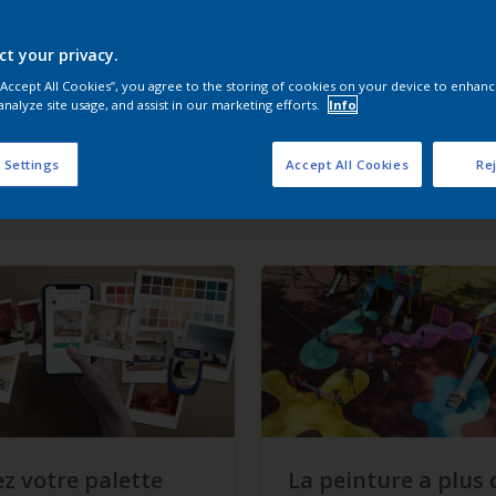
ct your privacy.
 “Accept All Cookies”, you agree to the storing of cookies on your device to enhanc
analyze site usage, and assist in our marketing efforts.
Info
 Settings
Accept All Cookies
Rej
z votre palette
La peinture a plus 