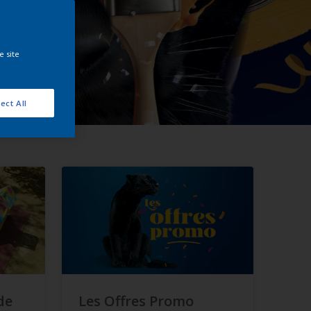
e site
ect All
de
Les Offres Promo