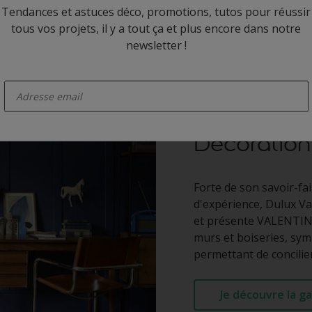
Tendances et astuces déco, promotions, tutos pour réussir
tous vos projets, il y a tout ça et plus encore dans notre
newsletter !
enter-your-email
Valentine, 
expérience
Décoration
Forte de son savoir-fa
d'expérience, Dulux Va
et présente VALENTINE
murs et boiseries, symb
permettant de concilie
Je découvre la 