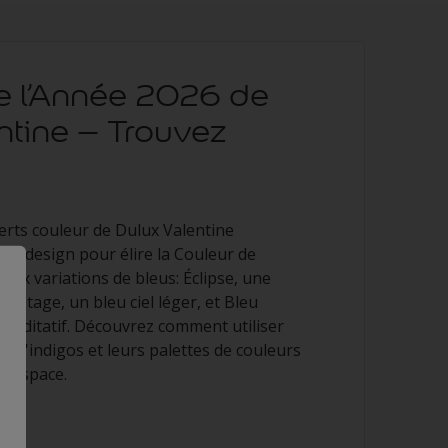
e l’Année 2026 de
ntine – Trouvez
erts couleur de Dulux Valentine
ces design pour élire la Couleur de
 aux variations de bleus: Éclipse, une
 Vintage, un bleu ciel léger, et Bleu
 méditatif. Découvrez comment utiliser
te d'indigos et leurs palettes de couleurs
e espace.