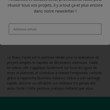
réussir tous vos projets, il y a tout ça et plus encore
dans notre newsletter !
enter-your-email
Le Blanc Facile est la peinture idéale pour la réalisation de
projets simples et rapides de décoration intérieure. Faible
en odeur, elle s'applique facilement sur tous les types de
murs et plafonds et contribue à réduire l'empreinte carbone
grâce à l'approche Biomass Balance. Grâce à son séchage
rapide, décorer ou rafraîchir son intérieur n'a jamais été
aussi facile ! Cette peinture pratique n’attend que vous.