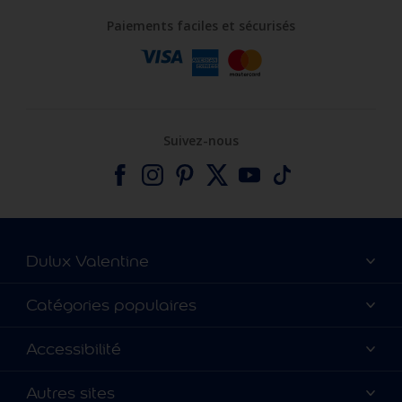
Paiements faciles et sécurisés
Suivez-nous
Dulux Valentine
Catalogues
Catégories populaires
A vos côtés depuis 100 ans
Nos couleurs
Accessibilité
Nous contacter
Produits
Annulation et Retour
Précision des couleurs
Autres sites
Inspirations