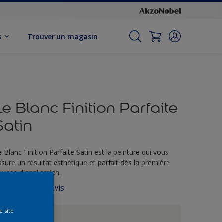
s
Trouver un magasin
Le Blanc Finition Parfaite
Satin
e Blanc Finition Parfaite Satin est la peinture qui vous
ssure un résultat esthétique et parfait dès la première
ouche d'application.
0 avis
ucune
aleur
e
e site
otation
Blanc