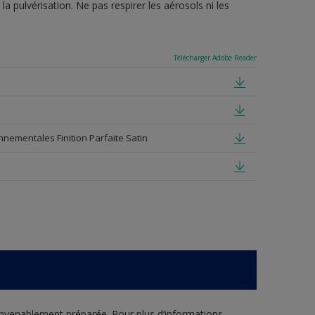
a pulvérisation. Ne pas respirer les aérosols ni les
Télécharger Adobe Reader
onnementales Finition Parfaite Satin
onvenablement préparée. Pour plus d’informations,