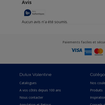
Paiements faciles et sécu
Dulux Valentine
Catégor
Catalogues
Nos coule
A vos côtés depuis 100 ans
Produits
Nous contacter
Inspiratio
Annulation et Retour
Conseils 