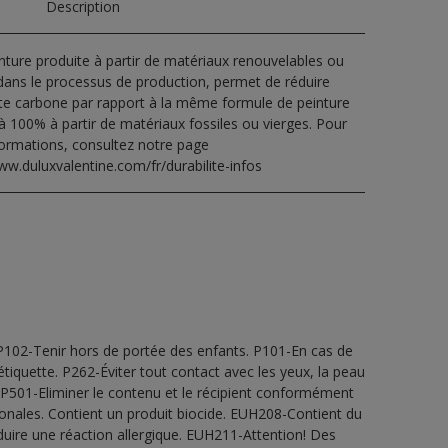
Description
nture produite à partir de matériaux renouvelables ou
dans le processus de production, permet de réduire
nte carbone par rapport à la même formule de peinture
à 100% à partir de matériaux fossiles ou vierges. Pour
formations, consultez notre page
ww.duluxvalentine.com/fr/durabilite-infos
P102-Tenir hors de portée des enfants. P101-En cas de
’étiquette. P262-Éviter tout contact avec les yeux, la peau
P501-Eliminer le contenu et le récipient conformément
ionales. Contient un produit biocide. EUH208-Contient du
duire une réaction allergique. EUH211-Attention! Des