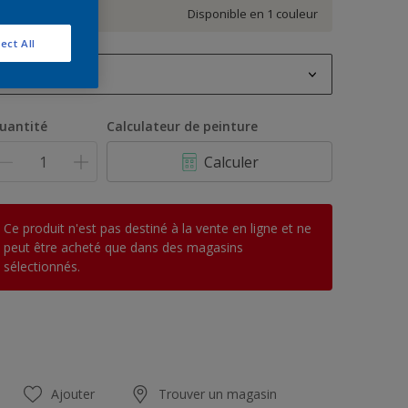
ien
Disponible en 1 couleur
ur
a
ême
ect All
age.
2,5 L
2,5 L
uantité
Calculateur de peinture
5 L
Calculer
10 L
12 L
Ce produit n'est pas destiné à la vente en ligne et ne
peut être acheté que dans des magasins
sélectionnés.
Ajouter
Trouver un magasin