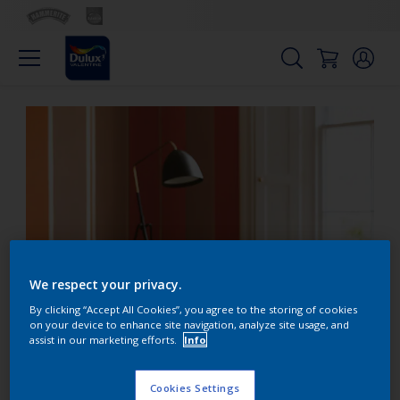
We respect your privacy.
By clicking “Accept All Cookies”, you agree to the storing of cookies
on your device to enhance site navigation, analyze site usage, and
Chaleureux
assist in our marketing efforts.
Info
Cookies Settings