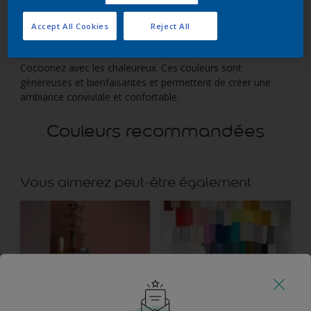
Accept All Cookies
Reject All
Cocoonez avec les chaleureux. Ces couleurs sont
généreuses et bienfaisantes et permettent de créer une
ambiance conviviale et confortable.
Couleurs recommandées
Vous aimerez peut-être également
Plus d’inspiration
Nos couleurs