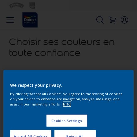
Choisir ses couleurs en
toute confiance
Parmi toutes ces couleurs, quelle est celle qu’il vous
faut?
We respect your privacy.
By clicking “Accept All Cookies”, you agree to the storing of cookies
on your device to enhance site navigation, analyze site usage, and
assist in our marketing efforts.
Info
Parmi toutes ces couleurs, quelle est celle qu’il vous faut?
Cookies Settings
Vous aimerez peut-être également
Accept All Cookies
Reject All