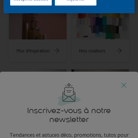
Plus d’inspiration
Nos couleurs
Inscrivez-vous à notre
Trouver un
Plus de conseils
produit
newsletter
Tendances et astuces déco, promotions, tutos pour