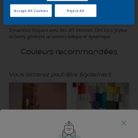
Accept All Cookies
Reject All
Dynamisez l’espace avec des vifs intenses. Des tons joyeux
et flashy génèrent un univers ludique et dynamique.
Couleurs recommandées
Vous aimerez peut-être également
Plus d’inspiration
Nos couleurs