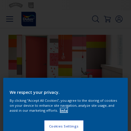
We respect your privacy.
By clicking “Accept All Cookies”, you agree to the storing of cookies
on your device to enhance site navigation, analyze site usage, and
Dynamique
assist in our marketing efforts.
Info
Cookies Settings