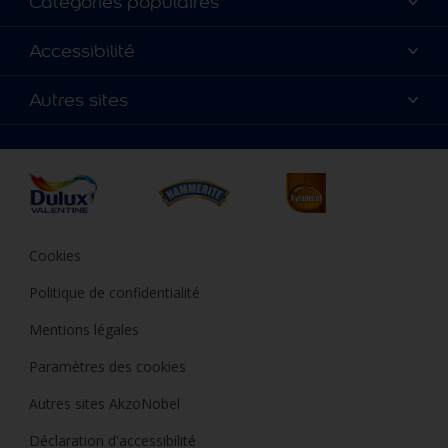
Catégories populaires
A vos côtés depuis 100 ans
Nos couleurs
Accessibilité
Nous contacter
Produits
Annulation et Retour
Précision des couleurs
Autres sites
Inspirations
Nos magasins
Accessibilité
Conseils déco
Peintures Julien
Conditions Générales de Vente
Plan du site
Couleur de l’année
Durabilité
Où jeter son pot de peinture ?
Cookies
Politique de confidentialité
Mentions légales
Paramètres des cookies
Autres sites AkzoNobel
Déclaration d'accessibilité