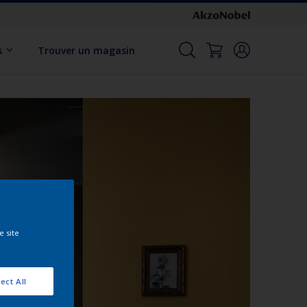
s
Trouver un magasin
e site
ect All