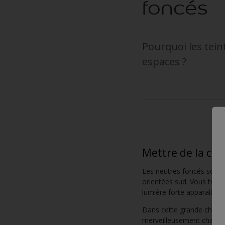
foncés
Pourquoi les tein
espaces ?
Mettre de la ch
Les neutres foncés sont p
orientées sud. Vous trouv
lumière forte apparaît pou
Dans cette grande chambr
merveilleusement chaleur