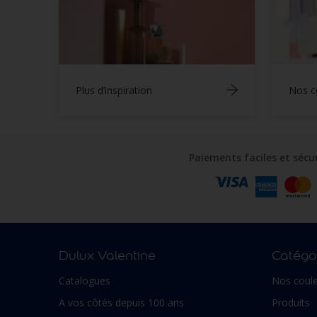
Plus d’inspiration
Nos c
Paiements faciles et sécu
Dulux Valentine
Catégor
Catalogues
Nos coule
A vos côtés depuis 100 ans
Produits