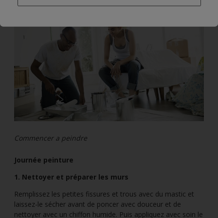
Commencer a peindre
Journée peinture
1. Nettoyer et préparer les murs
Remplissez les petites fissures et trous avec du mastic et
laissez-le sécher avant de poncer avec douceur et de
nettoyer avec un chiffon humide. Puis appliquez avec soin le