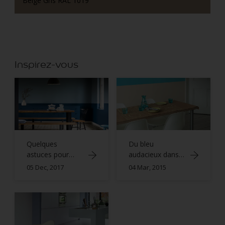
Beige Gris RAL 1019
Inspirez-vous
Quelques
Du bleu
astuces pour
audacieux dans
associer les
la salle à manger
05 Dec, 2017
04 Mar, 2015
couleurs avec
harmonie