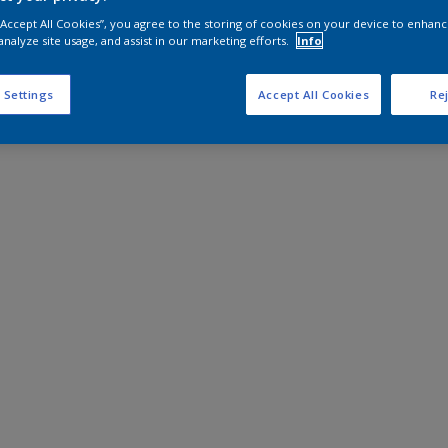
 “Accept All Cookies”, you agree to the storing of cookies on your device to enhanc
analyze site usage, and assist in our marketing efforts.
Info
 Settings
Accept All Cookies
Rej