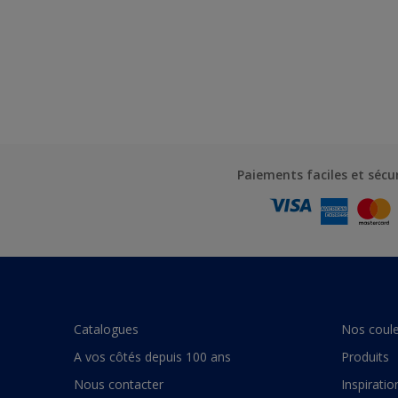
Paiements faciles et sécu
Catalogues
Nos coule
A vos côtés depuis 100 ans
Produits
Nous contacter
Inspiratio