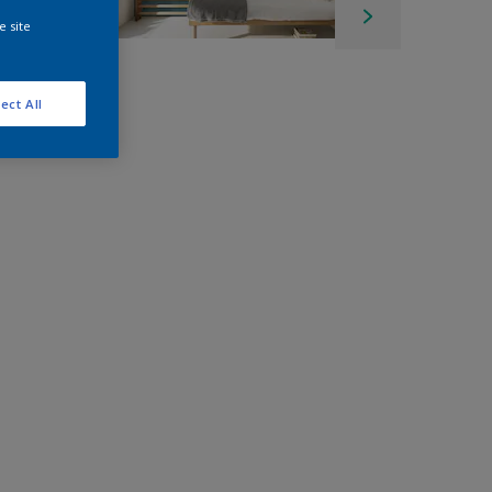
e site
ect All