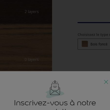
2 layers
Choisissez le type 
Bois foncé
Bois clair
0 layers
Bois moyen
Bois foncé
Inscrivez-vous à notre