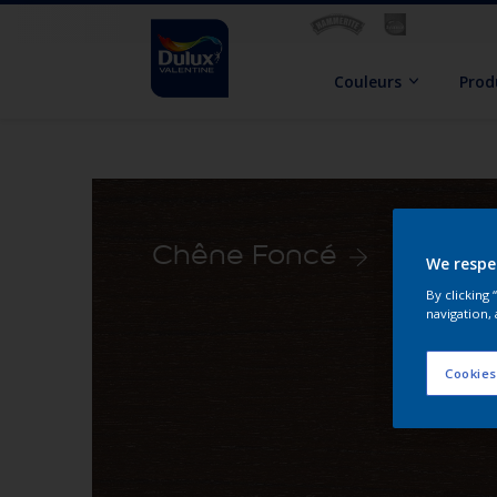
Couleurs
Prod
Chêne Foncé
We respe
By clicking
navigation, 
Cookies