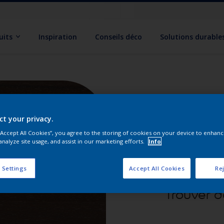
uits
Inspiration
Conseils déco
Solutions durable
ct your privacy.
 “Accept All Cookies”, you agree to the storing of cookies on your device to enhanc
analyze site usage, and assist in our marketing efforts.
Info
 Settings
Accept All Cookies
Rej
Trouver d