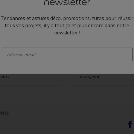
newsletter
Tendances et astuces déco, promotions, tutos pour réussir
tous vos projets, il y a tout ça et plus encore dans notre
newsletter !
enter-your-email
r ce style : une chambre
Peinture salle de bain, couleu
tique et moderne
Chamallow - Dulux Valentine
, 2017
18 Sep, 2018
risés