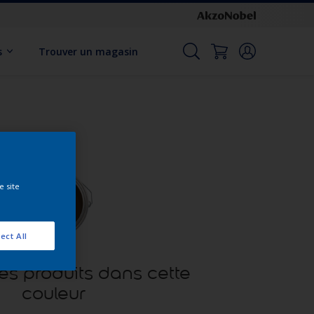
s
Trouver un magasin
e site
ect All
es produits dans cette
couleur