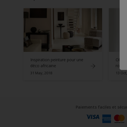
Inspiration peinture pour une
Obteni
déco africaine
roman
31 May, 2018
13 Oct
Paiements faciles et sécu