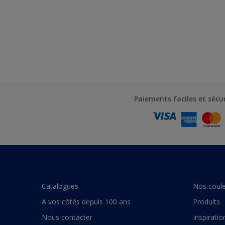
Paiements faciles et sécu
Catalogues
Nos coule
A vos côtés depuis 100 ans
Produits
Nous contacter
Inspiratio