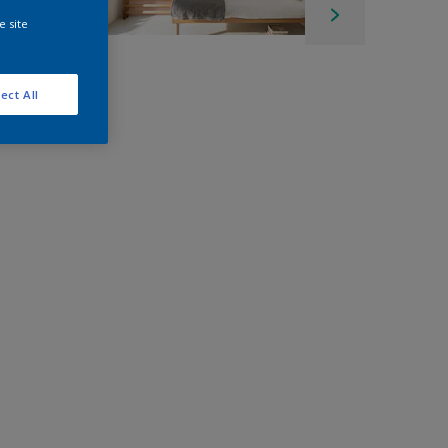
e site
ect All