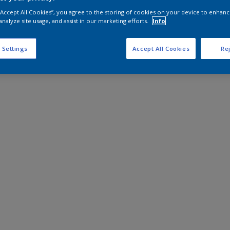
 “Accept All Cookies”, you agree to the storing of cookies on your device to enhanc
analyze site usage, and assist in our marketing efforts.
Info
 Settings
Accept All Cookies
Rej