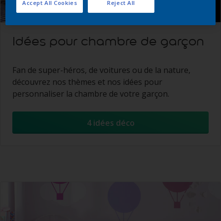
Accept All Cookies
Reject All
Idées pour chambre de garçon
Fan de super-héros, de voitures ou de la nature,
découvrez nos thèmes et nos idées pour
personnaliser la chambre de votre garçon.
4 idées déco