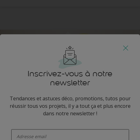
Inscrivez-vous à notre
newsletter
Tendances et astuces déco, promotions, tutos pour
Créer une chambre d'aventurier
réussir tous vos projets, il y a tout ça et plus encore
dans notre newsletter !
Redécorez la chambre de votre enfant sur le thème
de l'aventure !
enter-your-email