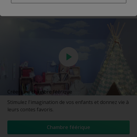
Chambre d'aventurier
Créer une chambre féérique
Stimulez l'imagination de vos enfants et donnez vie à
leurs contes favoris.
Chambre féérique