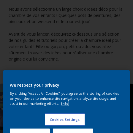
Nous avons sélectionné un large choix d'idées déco pour la
chambre de vos enfants ! Quelques pots de peintures, des
pinceaux et un weekend et le tour est joué.
Avant de vous lancer, découvrez ci-dessous une sélection
de nos guides et tutoriels pour créer la chambre idéal pour
votre enfant ! Fille ou garçon, petit ou ado, vous allez
sûrement trouver des idées pour réaliser une chambre
originale qui lui convienne.
We respect your privacy.
By clicking “Accept All Cookies”, you agree to the storing of cookies
on your device to enhance site navigation, analyze site usage, and
assist in our marketing efforts.
Info
Cookies Settings