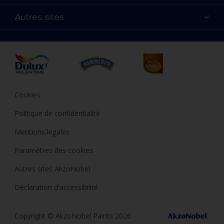
Produits
Annulation et Retour
Précision des couleurs
Autres sites
Inspirations
Nos magasins
Accessibilité
Conseils déco
Peintures Julien
Conditions Générales de Vente
Plan du site
Couleur de l’année
Durabilité
Où jeter son pot de peinture ?
Cookies
Politique de confidentialité
Mentions légales
Paramètres des cookies
Autres sites AkzoNobel
Déclaration d'accessibilité
Copyright © AkzoNobel Paints 2026