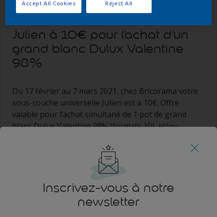
Du 17 février au 7 mars 2021
Accept All Cookies
Reject All
Votre sous-couche universelle
Julien à 10€ pour l’achat d’un
grand blanc Dulux Valentine
98%
Du 17 février au 7 mars 2021, chez Bricorama votre
sous-couche universelle Julien est à 10€. Offre
valable pour l‘achat simultané de 1 pot de grand
blanc Dulux Valentine 98% (formats 10L et/ou
10L+20% gratuit) ET 1 pot de sous-couche
universelle Julien (formats 10L - 10L+20%
gratuit).
Remboursement de la différence entre le
prix de la sous-couche Dulux Valentine Architecte
Universelle et 10€.
Inscrivez-vous à notre
newsletter
En profiter