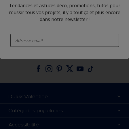
Tendances et astuces déco, promotions, tutos pour
réussir tous vos projets, il y a tout ça et plus encore
dans notre newsletter !
Paiements faciles et sécurisés
enter-your-email
Suivez-nous
Dulux Valentine
Catalogues
Catégories populaires
A vos côtés depuis 100 ans
Nos couleurs
Accessibilité
Nous contacter