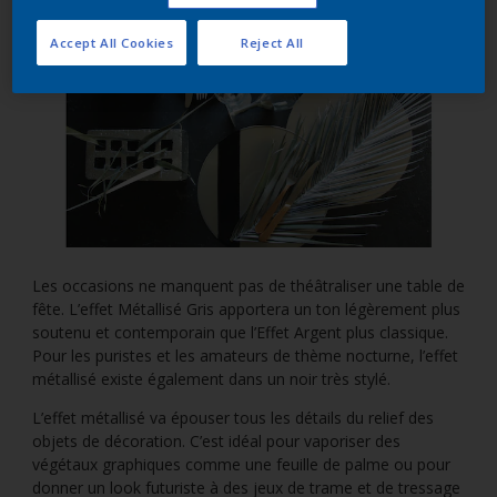
Accept All Cookies
Reject All
Les occasions ne manquent pas de théâtraliser une table de
fête. L’effet Métallisé Gris apportera un ton légèrement plus
soutenu et contemporain que l’Effet Argent plus classique.
Pour les puristes et les amateurs de thème nocturne, l’effet
métallisé existe également dans un noir très stylé.
L’effet métallisé va épouser tous les détails du relief des
objets de décoration. C’est idéal pour vaporiser des
végétaux graphiques comme une feuille de palme ou pour
donner un look futuriste à des jeux de trame et de tressage