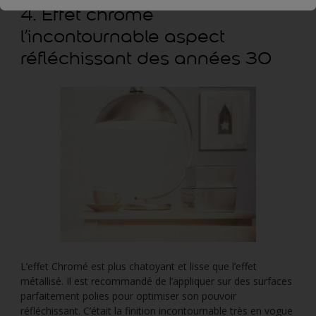
4. Effet chromé
l’incontournable aspect
réfléchissant des années 30
L’effet Chromé est plus chatoyant et lisse que l’effet
métallisé. Il est recommandé de l’appliquer sur des surfaces
parfaitement polies pour optimiser son pouvoir
réfléchissant. C’était la finition incontournable très en vogue