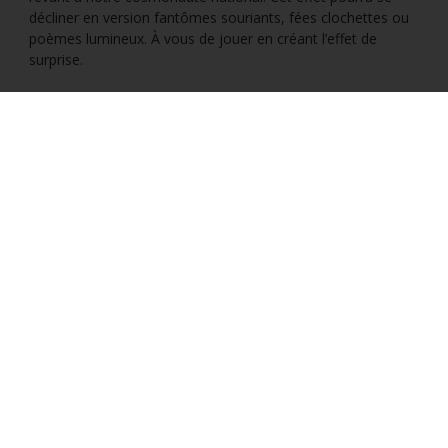
décliner en version fantômes souriants, fées clochettes ou
poèmes lumineux. À vous de jouer en créant l’effet de
surprise.
Paiements faciles et sécurisés
Suivez-nous
Dulux Valentine
Catalogues
Catégories populaires