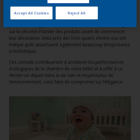
utiliser ? Et quelle décoration choisir pour protéger la santé
de leur bébé et la planète ?
Accept All Cookies
Reject All
Selon une étude Dulux Valentine, plus de la moitié des
parents interrogés ont répondu qu’ils aimaient se renseigner
sur la sécurité infantile des produits avant de commencer
leur décoration. Mais près des trois-quarts d’entre eux ont
indiqué qu’ils attachaient également beaucoup d’importance
à l’esthétique.
Ces conseils contribueront à améliorer les performances
écologiques de la chambre de votre bébé et à offrir à ce
dernier un départ dans la vie sain et respectueux de
l’environnement, sans faire de compromis sur l’élégance.