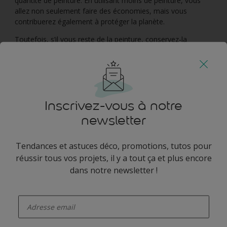
quantité de peinture. En utilisant moins de peinture, vous
allez non seulement faire des économies, mais vous
contribuerez également à protéger la planète.
Toutefois, s’il vous reste de la peinture, conservez-la
correctement pour la prochaine fois, à l’abri de la lumière et
du gel, ou donnez-la à un voisin, un ami ou une association
caritative. Ne la jetez pas dans l’évier ou dans une poubelle.
Inscrivez-vous à notre
newsletter
Tendances et astuces déco, promotions, tutos pour
réussir tous vos projets, il y a tout ça et plus encore
dans notre newsletter !
enter-your-email
Une chambre de bébé intemporelle