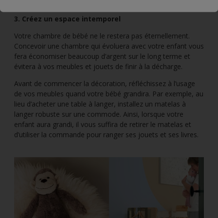
3. Créez un espace intemporel
Votre chambre de bébé ne le restera pas éternellement.
Concevoir une chambre qui évoluera avec votre enfant vous
fera économiser beaucoup d’argent sur le long terme et
évitera à vos meubles et jouets de finir à la décharge.
Avant de commencer la décoration, réfléchissez à l’usage
de vos meubles quand votre bébé grandira. Par exemple, au
lieu d’acheter une table à langer, installez un matelas à
langer robuste sur une commode. Ainsi, lorsque votre
enfant aura grandi, il vous suffira de retirer le matelas et
d’utiliser la commande pour ranger ses jouets et ses livres.