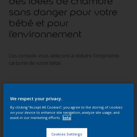
des idées de chambre
sans danger pour votre
bébé et pour
l’environnement
Ces conseils vous aideront à réduire l’empreinte
carbone de votre bébé.
We respect your privacy.
« Comment faire pour créer une chambre de bébé
By clicking “Accept All Cookies”, you agree to the storing of cookies
écologique et élégante ? »
on your device to enhance site navigation, analyze site usage, and
assist in our marketing efforts.
Info
Les familles respectueuses de l’environnement se soucient
souvent de l’impact de l’arrivée de leur bébé sur
l’environnement. Quel type de couches et de jouets faut-il
Cookies Settings