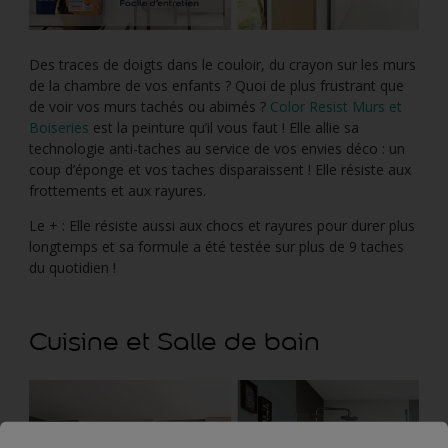
Des traces de doigts dans le couloir, du crayon sur les murs
de la chambre de vos enfants ? Quoi de plus frustrant que
de voir vos murs tachés ou abimés ?
Color Resist Murs et
Boiseries
est la peinture qu’il vous faut ! Elle allie sa
technologie anti-taches au service de vos envies déco : un
coup d’éponge et vos taches disparaissent ! Elle résiste aux
frottements et aux rayures.
Le + : Elle résiste aussi aux chocs et rayures pour durer plus
longtemps et sa formule a été testée sur plus de 9 taches
du quotidien !
Cuisine et Salle de bain