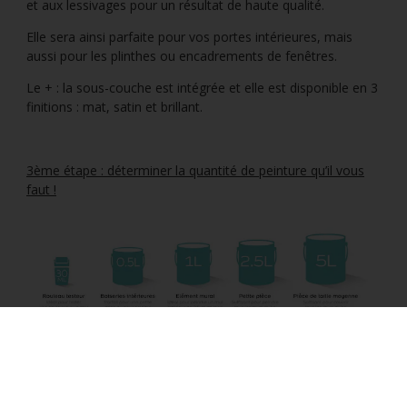
et aux lessivages pour un résultat de haute qualité.
Elle sera ainsi parfaite pour vos portes intérieures, mais
aussi pour les plinthes ou encadrements de fenêtres.
Le + : la sous-couche est intégrée et elle est disponible en 3
finitions : mat, satin et brillant.
3ème étape : déterminer la quantité de peinture qu’il vous
faut !
A vous de jouer !