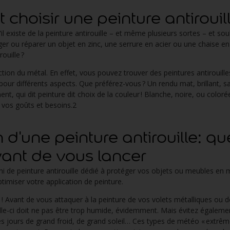
oisir une peinture antirouil
l existe de la peinture antirouille – et même plusieurs sortes – et sou
téger ou réparer un objet en zinc, une serrure en acier ou une chaise 
rouille ?
ion du métal. En effet, vous pouvez trouver des peintures antirouilles
 pour différents aspects. Que préférez-vous ? Un rendu mat, brillant, sa
nt, qui dit peinture dit choix de la couleur ! Blanche, noire, ou color
à vos goûts et besoins.2
 d'une peinture antirouille: q
vant de vous lancer
 de peinture antirouille dédié à protéger vos objets ou meubles en m
timiser votre application de peinture.
 ! Avant de vous attaquer à la peinture de vos volets métalliques ou d
elle-ci doit ne pas être trop humide, évidemment. Mais évitez égaleme
 les jours de grand froid, de grand soleil… Ces types de météo « extrê