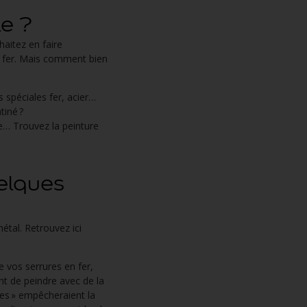
le ?
haitez en faire
en fer. Mais comment bien
 spéciales fer, acier…
tiné ?
ée… Trouvez la peinture
uelques
étal. Retrouvez ici
e vos serrures en fer,
nt de peindre avec de la
mes » empêcheraient la