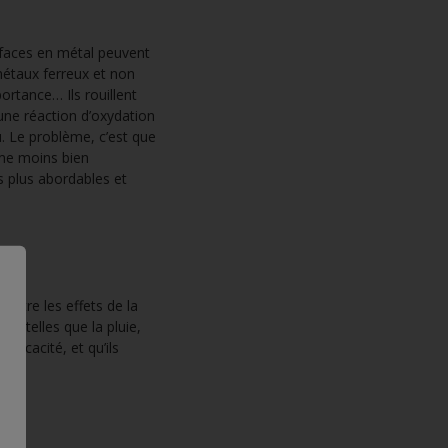
urfaces en métal peuvent
métaux ferreux et non
rtance… Ils rouillent
d’une réaction d’oxydation
u. Le problème, c’est que
même moins bien
s plus abordables et
e
contre les effets de la
es telles que la pluie,
fficacité, et qu’ils