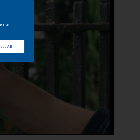
e site
ect All