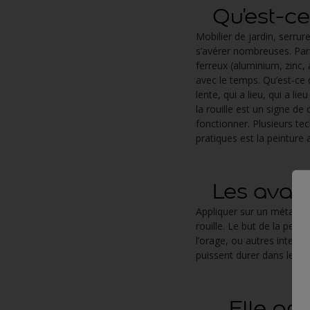
Qu'est-ce 
Mobilier de jardin, serru
s’avérer nombreuses. Parm
ferreux (aluminium, zinc,
avec le temps. Qu’est-ce q
lente, qui a lieu, qui a l
la rouille est un signe de
fonctionner. Plusieurs te
pratiques est la peinture a
Les avanta
Appliquer sur un métal de 
rouille. Le but de la pein
l’orage, ou autres intempér
puissent durer dans le te
Elle protè