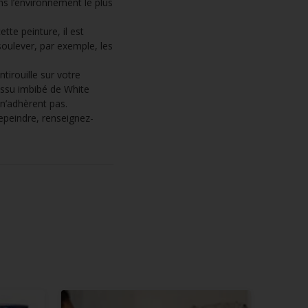
s l’environnement le plus
tte peinture, il est
soulever, par exemple, les
tirouille sur votre
tissu imbibé de White
i n’adhèrent pas.
repeindre, renseignez-