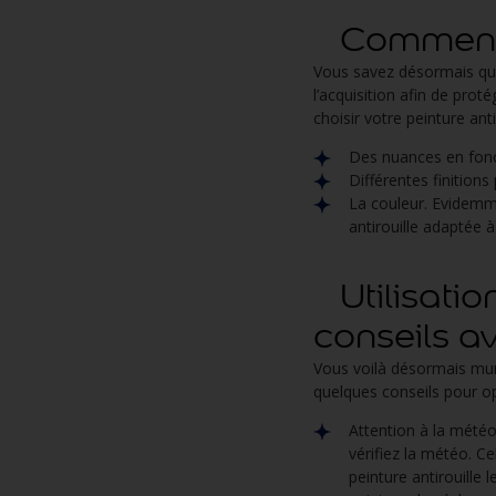
Comment ch
Vous savez désormais qu’i
l’acquisition afin de pro
choisir votre peinture anti
Des nuances en fonct
Différentes finitions
La couleur. Evidemme
antirouille adaptée 
Utilisation
conseils a
Vous voilà désormais muni
quelques conseils pour op
Attention à la météo
vérifiez la météo. C
peinture antirouille