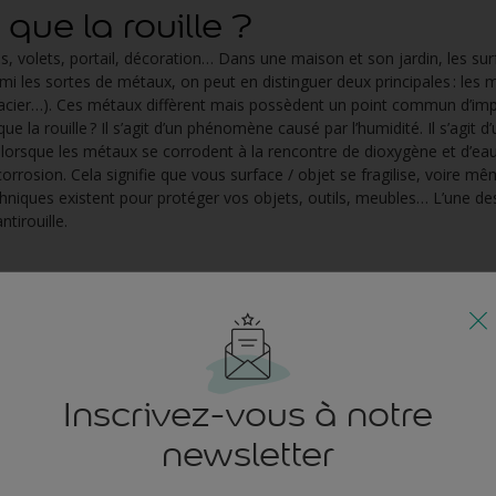
que la rouille ?
res, volets, portail, décoration… Dans une maison et son jardin, les s
i les sortes de métaux, on peut en distinguer deux principales : les 
 acier…). Ces métaux diffèrent mais possèdent un point commun d’impo
ue la rouille ? Il s’agit d’un phénomène causé par l’humidité. Il s’agit 
ieu lorsque les métaux se corrodent à la rencontre de dioxygène et d’ea
 corrosion. Cela signifie que vous surface / objet se fragilise, voire 
chniques existent pour protéger vos objets, outils, meubles… L’une de
ntirouille.
ges d'une peinture antirouill
la peinture antirouille peut être une solution très efficace pour lutter 
ture antirouille est de protéger les surfaces en métal d’agressions humid
ies. Le but est ainsi de les protéger afin qu’ils ne perdent en rien leur e
Inscrivez-vous à notre
mps.
newsletter
ge et guérit