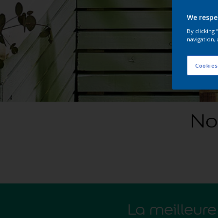
We respe
By clicking
navigation, 
Cookies
No
La meilleure