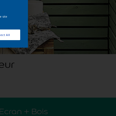
e site
ect All
eur
 Ecran + Bois