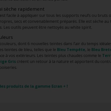
ui sèche rapidement
st facile à appliquer sur tous les supports neufs ou bruts o
 propres, secs et convenablement préparés. Elle est sèche au
. Les outils peuvent être nettoyés au white spirit.
uleurs
 couleurs, dont 6 nouvelles teintes dans l’air du temps idéal
es teintes de bleu, telles que le
Bleu Tempête
, le
Bleu Bret
ce à vos extérieurs. Les teintes plus chaudes comme le
Terr
ige Gris
créent un retour à la nature et apportent du cont
boiseries.
es produits de la gamme Ecran + !