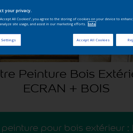
ct your privacy.
 “Accept All Cookies”, you agree to the storing of cookies on your device to enhanc
analyze site usage, and assist in our marketing efforts.
Info
 Settings
Accept All Cookies
Rej
tre Peinture Bois Extéri
ECRAN + BOIS
 peinture pour bois extérieur :