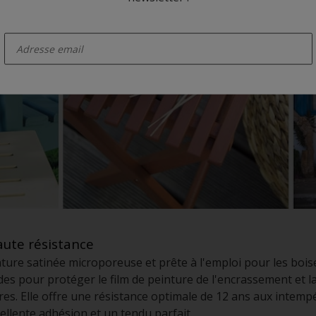
enter-your-email
aute résistance
ture satinée microporeuse et prête à l'emploi pour les boiser
ides pour protéger le film de peinture de l'encrassement et la
res. Elle offre une résistance optimale de 12 ans aux intempé
ellente adhésion et un tendu parfait.