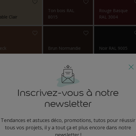
Ton bois RAL
Rouge Basque
able Clair
8015
RAL 3004
eck
Brun Normandie
Noir RAL 9005
Inscrivez-vous à notre
, la meilleure peinture pour 
newsletter
Tendances et astuces déco, promotions, tutos pour réussir
tous vos projets, il y a tout ça et plus encore dans notre
newsletter !