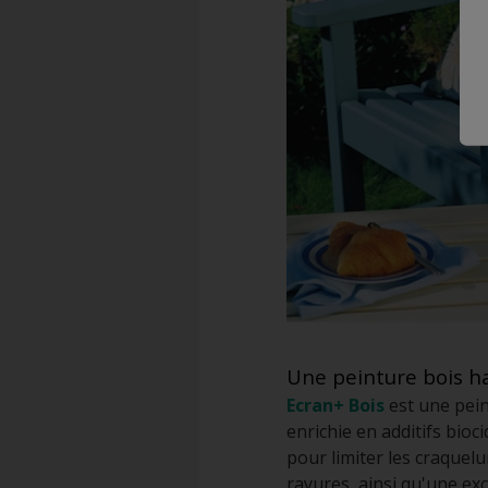
Une peinture bois h
Ecran+ Bois
est une pein
enrichie en additifs bioc
pour limiter les craquelu
rayures, ainsi qu'une exc