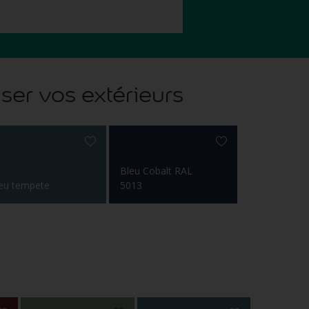
ser vos extérieurs
Bleu Cobalt RAL
eu tempete
5013