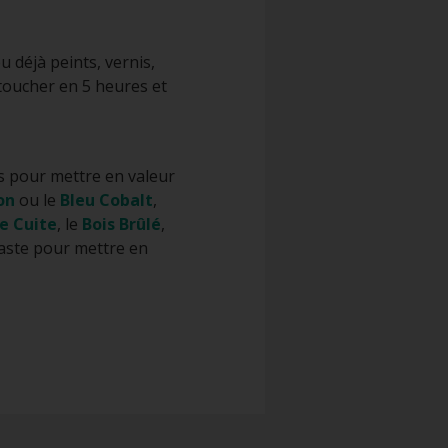
u déjà peints, vernis,
 toucher en 5 heures et
es pour mettre en valeur
on
ou le
Bleu Cobalt
,
e Cuite
, le
Bois Brûlé
,
raste pour mettre en