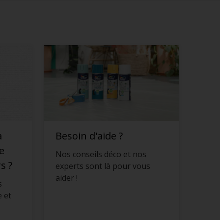
a
Besoin d'aide ?
e
Nos conseils déco et nos
s ?
experts sont là pour vous
aider !
s
 et