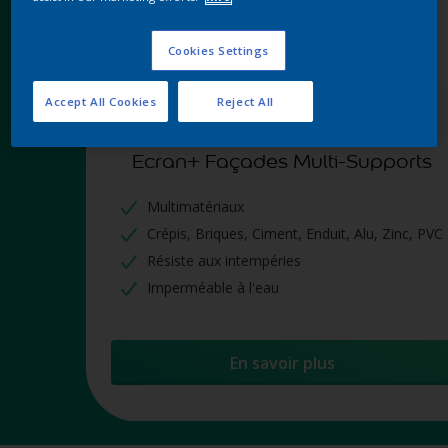
Cookies Settings
Accept All Cookies
Reject All
Ecran+ Façades Multi-Supports
Multimatériaux
Crépis, Briques, Ciment, Enduit, Alu, Zinc, PVC
Résiste aux intempéries
Imperméable à l'eau
En savoir plus