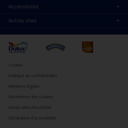
Nos couleurs
Accessibilité
Nous contacter
Produits
Annulation et Retour
Précision des couleurs
Autres sites
Inspirations
Nos magasins
Accessibilité
Conseils déco
Peintures Julien
Conditions Générales de Vente
Plan du site
Couleur de l’année
Durabilité
Où jeter son pot de peinture ?
Cookies
Politique de confidentialité
Mentions légales
Paramètres des cookies
Autres sites AkzoNobel
Déclaration d'accessibilité