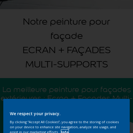
Notre peinture pour
façade
ECRAN + FAÇADES
MULTI-SUPPORTS
La meilleure peinture pour façades
extérieures : Ecran + Façades Multi-
Supports
We respect your privacy.
By clicking “Accept All Cookies”, you agree to the storing of cookies
on your device to enhance site navigation, analyze site usage, and
assist in our marketing efforts.
Info