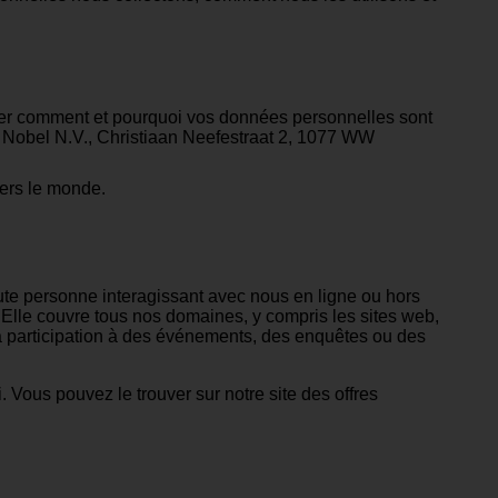
cider comment et pourquoi vos données personnelles sont
zo Nobel N.V., Christiaan Neefestraat 2, 1077 WW
avers le monde.
oute personne interagissant avec nous en ligne ou hors
x. Elle couvre tous nos domaines, y compris les sites web,
 la participation à des événements, des enquêtes ou des
i. Vous pouvez le trouver sur notre
site des offres