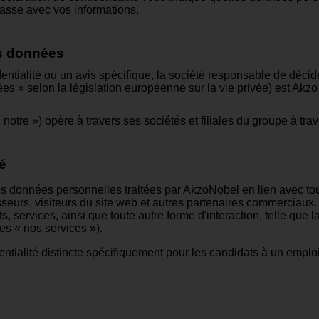
passe avec vos informations.
es données
identialité ou un avis spécifique, la société responsable de dé
es » selon la législation européenne sur la vie privée) est Ak
otre ») opère à travers ses sociétés et filiales du groupe à tr
té
 les données personnelles traitées par AkzoNobel en lien avec t
rnisseurs, visiteurs du site web et autres partenaires commerciau
, services, ainsi que toute autre forme d'interaction, telle que
es « nos services »).
ntialité distincte spécifiquement pour les candidats à un emplo