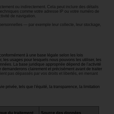
ectement ou indirectement. Cela peut inclure des détails
 techniques comme votre adresse IP ou votre numéro de
tivité de navigation.
 personnelles — par exemple leur collecte, leur stockage,
 conformément à une base légale selon les lois
, les usages pour lesquels nous pouvons les utiliser, les
nnées. La base juridique appropriée dépend de l'activité
e demanderons clairement et précisément avant de traiter
ent pas dépassés par vos droits et libertés, en menant
rivée, tels que l'équité, la transparence, la limitation
ique du traitement
Source des données