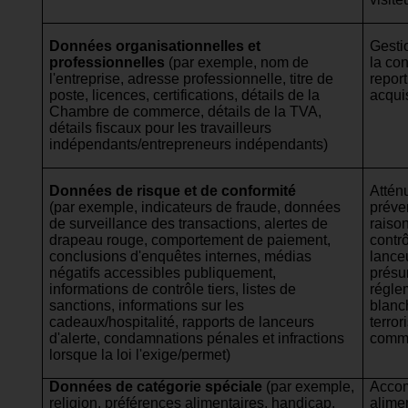
Données organisationnelles et
Gesti
professionnelles
(par exemple, nom de
la con
l'entreprise, adresse professionnelle, titre de
report
poste, licences, certifications, détails de la
acqui
Chambre de commerce, détails de la TVA,
détails fiscaux pour les travailleurs
indépendants/entrepreneurs indépendants)
Données de risque et de conformité
Attén
(par exemple, indicateurs de fraude, données
préven
de surveillance des transactions, alertes de
raiso
drapeau rouge, comportement de paiement,
contrô
conclusions d'enquêtes internes, médias
lanceu
négatifs accessibles publiquement,
présu
informations de contrôle tiers, listes de
réglem
sanctions, informations sur les
blanc
cadeaux/hospitalité, rapports de lanceurs
terror
d'alerte, condamnations pénales et infractions
comme
lorsque la loi l'exige/permet)
Données de catégorie spéciale
(par exemple,
Accom
religion, préférences alimentaires, handicap,
alimen