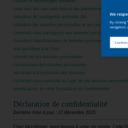
Cookies et technologies similaires
Liens vers des sites web tiers et des plateformes médiatiques
We respe
Utilisation de l'intelligence artificielle (IA)
By clicking
Utilisation des données personnelles et des données fournies 
navigation, 
Comment nous partageons vos données personnelles
Transferts transfrontaliers de données personnelles
Cookies
Avis spécifique à la Chine
Sécurité de vos données personnelles
Conservation des données personnelles
Vos droits à la protection des données
Comment nous contacter au sujet de vos données personnell
Modifications de cette Déclaration de confidentialité
Déclaration de confidentialité
Dernière mise à jour : 17 décembre 2025
Chez AkzoNobel, nous tenons à votre vie privée. Cette D