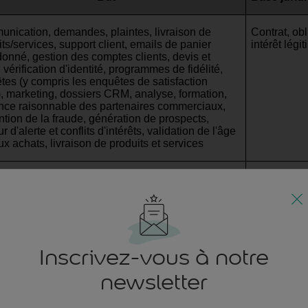
nication, demandes, plaintes, livraison de
Contrat, obl
ts/services, support client, emails de panier
intérêt lég
onné, gestion des comptes clients, devis et
, vérification d'identité, programmes de fidélité,
tes (y compris les enquêtes de satisfaction
t), marketing, dossiers CRM, analyse, formation,
ence raisonnable des partenaires commerciaux,
ntion de la fraude, génération de prospects,
r d'alerte et conflits d'intérêts, validation de l'âge
ux achats, livraison de produits et services
ting direct, analyse, développement produit,
Contrat, int
age, newsletters, offres personnalisées,
consentem
ammes de fidélité, promotions, enquêtes,
ements
Inscrivez-vous à notre
newsletter
on des contrats, gestion des réclamations,
Contrat, obl