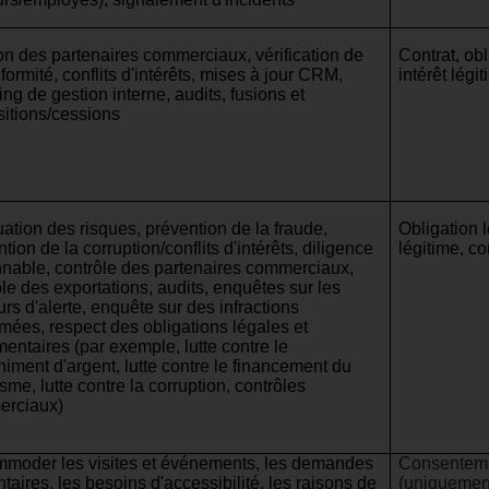
on des partenaires commerciaux, vérification de
Contrat, obl
formité, conflits d'intérêts, mises à jour CRM,
intérêt lég
ing de gestion interne, audits, fusions et
sitions/cessions
uation des risques, prévention de la fraude,
Obligation l
tion de la corruption/conflits d'intérêts, diligence
légitime, c
nnable, contrôle des partenaires commerciaux,
le des exportations, audits, enquêtes sur les
rs d'alerte, enquête sur des infractions
mées, respect des obligations légales et
entaires (par exemple, lutte contre le
himent d'argent, lutte contre le financement du
isme, lutte contre la corruption, contrôles
rciaux)
moder les visites et événements, les demandes
Consentemen
taires, les besoins d'accessibilité, les raisons de
(uniquement