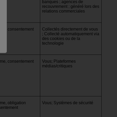
time
banques ; agences de
recouvrement
;
généré lors des
relations commerciales
itime, consentement
Collectés directement de vous
; Collecté automatiquement via
des cookies ou de la
technologie
itime, consentement
Vous; Plateformes
médias/critiques
time, obligation
Vous; Systèmes de sécurité
nsentement