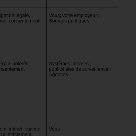
igation légale,
Vous; votre employeur ;
itime, consentement
Sources publiques
égale, intérêt
Systèmes internes ;
onsentement
public/listes de surveillance ;
Agences
t, intérêt légitime
Vous
 si strictement