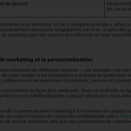
 et de sécurité
nécessaire)
(le cas éch
onnelles plus sensibles, ou de « catégorie spéciale », telles q
est strictement nécessaire, exigé/permis par la loi, et avec des
s de sanctions pour des raisons de conformité ou noter nos préfé
e marketing et la personnalisation
es provenant de différentes sources — par exemple, vos interac
ils de votre compte et les informations provenant de partenaires 
préférences et personnaliser nos produits, services et commun
s conviennent de façon plus pertinente. Nous ne réalisons ce typ
ntement ou nos intérêts légitimes. Lorsque nécessaire, nous d
rire de la communication marketing à tout moment en cliquant
ia notre formulaire de contact de confidentialité (
voir «
Vos d
es de service essentiels, tels que des confirmations de command