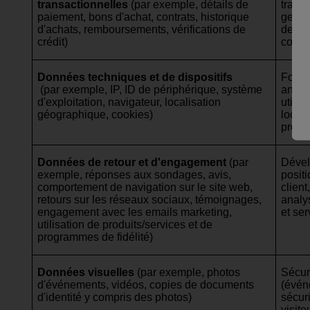
transactionnelles
(par exemple, détails de
traite
paiement, bons d'achat, contrats, historique
gesti
d'achats, remboursements, vérifications de
de det
crédit)
confo
Données techniques et de dispositifs
Foncti
(par exemple, IP, ID de périphérique, système
analys
d'exploitation, navigateur, localisation
utilis
géographique, cookies)
local
proxi
Données de retour et d'engagement
(par
Dével
exemple, réponses aux sondages, avis,
posit
comportement de navigation sur le site web,
clien
retours sur les réseaux sociaux, témoignages,
analy
engagement avec les emails marketing,
et ser
utilisation de produits/services et de
programmes de fidélité)
Données visuelles
(par exemple, photos
Sécur
d'événements, vidéos, copies de documents
(évén
d'identité y compris des photos)
sécur
visit