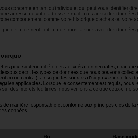
us concerne en tant qu'individu et qui peut vous identifier dir
otre adresse ou votre adresse e-mail, mais aussi des données
votre comportement, comme votre historique d'achats ou votre ac
» signifie simplement tout ce que nous faisons avec des données
pourquoi
lles pour soutenir différentes activités commerciales, chacune
-dessous décrit les types de données que nous pouvons collecter
 ou un contrat), ainsi que les sources d'où proviennent les do
égales applicables. Lorsque le consentement est requis, nous l
r des intérêts légitimes, nous veillons à ce que ceux-ci ne soi
e manière responsable et conforme aux principes clés de la vie p
é des données.
But
Base jurid