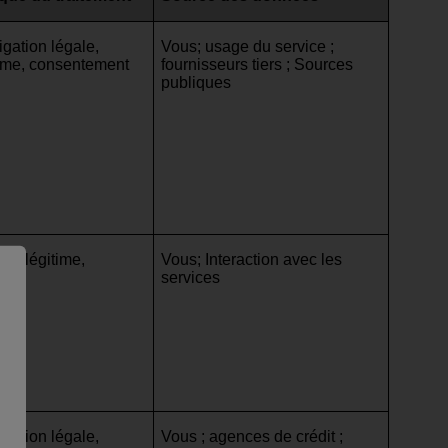
igation légale,
Vous; usage du service ;
itime, consentement
fournisseurs tiers ; Sources
publiques
érêt légitime,
Vous; Interaction avec les
ent
services
igation légale,
Vous ; agences de crédit ;