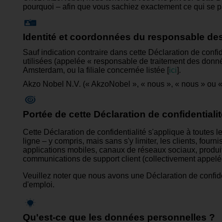
pourquoi – afin que vous sachiez exactement ce qui se 
Identité et coordonnées du responsable d
Sauf indication contraire dans cette Déclaration de conf
utilisées (appelée « responsable de traitement des donné
Amsterdam, ou la filiale concernée listée
[
ici
].
Akzo Nobel N.V. (« AkzoNobel », « nous », « nous » ou « n
Portée de cette Déclaration de confidentiali
Cette Déclaration de confidentialité s'applique à toutes
ligne – y compris, mais sans s'y limiter, les clients, fou
applications mobiles, canaux de réseaux sociaux, produits
communications de support client (collectivement appelé
Veuillez noter que nous avons une Déclaration de confide
d'emploi.
Qu'est-ce que les données personnelles ?