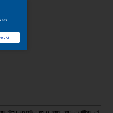
e site
ect All
onnelles nous collectons, comment nous les utilisons et