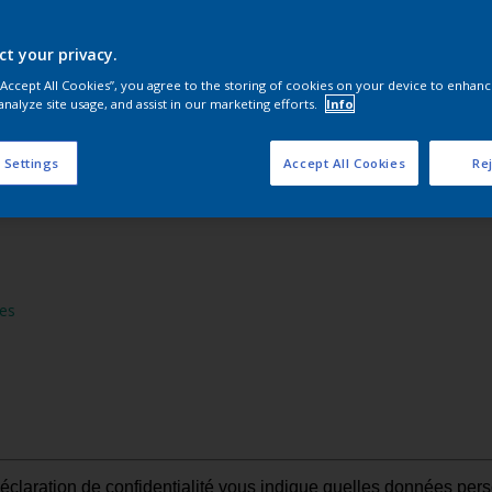
ct your privacy.
 “Accept All Cookies”, you agree to the storing of cookies on your device to enhanc
par d'autres
analyze site usage, and assist in our marketing efforts.
Info
 Settings
Accept All Cookies
Rej
es
éclaration de confidentialité vous indique quelles données pers