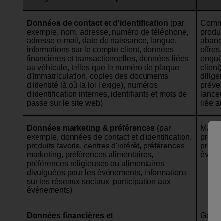
Données de contact et d'identification
(par
Commu
exemple, nom, adresse, numéro de téléphone,
produi
adresse e-mail, date de naissance, langue,
aband
informations sur le compte client, données
offres
financières et transactionnelles, données liées
enquê
au véhicule, telles que le numéro de plaque
clien
d'immatriculation, copies des documents
dilig
d'identité là où la loi l'exige), numéros
préve
d'identification internes, identifiants et mots de
lanceu
passe sur le site web)
liée a
Données marketing & préférences
(par
Marke
exemple, données de contact et d'identification,
profil
produits favoris, centres d'intérêt, préférences
progr
marketing, préférences alimentaires,
évén
préférences religieuses ou alimentaires
divulguées pour les événements, informations
sur les réseaux sociaux, participation aux
événements)
Données financières et
Gesti