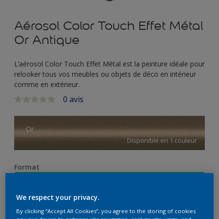
Aérosol Color Touch Effet Métal
Or Antique
L’aérosol Color Touch Effet Métal est la peinture idéale pour
relooker tous vos meubles ou objets de déco en intérieur
comme en extérieur.
0 avis
Aucune
valeur
de
notation
Or
Lien
Disponible en 1 couleur
sur
la
même
page.
Format
400 ML
We respect your privacy.
Quantité
Calculateur de peinture
By clicking “Accept All Cookies”, you agree to the storing of cookies