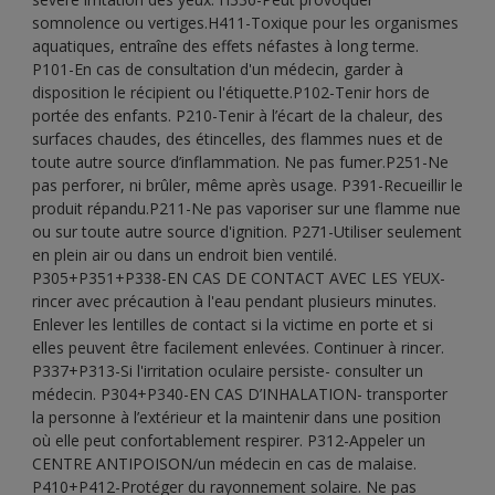
somnolence ou vertiges.H411-Toxique pour les organismes
aquatiques, entraîne des effets néfastes à long terme.
P101-En cas de consultation d'un médecin, garder à
disposition le récipient ou l'étiquette.P102-Tenir hors de
portée des enfants. P210-Tenir à l’écart de la chaleur, des
surfaces chaudes, des étincelles, des flammes nues et de
toute autre source d’inflammation. Ne pas fumer.P251-Ne
pas perforer, ni brûler, même après usage. P391-Recueillir le
produit répandu.P211-Ne pas vaporiser sur une flamme nue
ou sur toute autre source d'ignition. P271-Utiliser seulement
en plein air ou dans un endroit bien ventilé.
P305+P351+P338-EN CAS DE CONTACT AVEC LES YEUX-
rincer avec précaution à l'eau pendant plusieurs minutes.
Enlever les lentilles de contact si la victime en porte et si
elles peuvent être facilement enlevées. Continuer à rincer.
P337+P313-Si l'irritation oculaire persiste- consulter un
médecin. P304+P340-EN CAS D’INHALATION- transporter
la personne à l’extérieur et la maintenir dans une position
où elle peut confortablement respirer. P312-Appeler un
CENTRE ANTIPOISON/un médecin en cas de malaise.
P410+P412-Protéger du rayonnement solaire. Ne pas