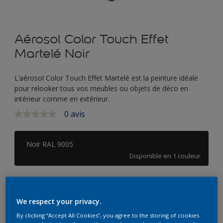
Aérosol Color Touch Effet
Martelé Noir
L’aérosol Color Touch Effet Martelé est la peinture idéale
pour relooker tous vos meubles ou objets de déco en
intérieur comme en extérieur.
0 avis
Aucune
valeur
de
notation
Noir RAL 9005
Lien
Disponible en 1 couleur
sur
la
même
page.
Format
400 ML
We respect your privacy.
By clicking “Accept All Cookies”, you agree to the storing of cookies