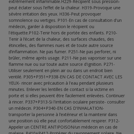
extrêmement inflammable.H229-Récipient sous pression-
peut éclater sous l’effet de la chaleur. H319-Provoque une
sévère irritation des yeux. H336-Peut provoquer
somnolence ou vertiges. P101-En cas de consultation d'un
médecin, garder à disposition le récipient ou
l'étiquette.P102-Tenir hors de portée des enfants. P210-
Tenir à l’écart de la chaleur, des surfaces chaudes, des
étincelles, des flammes nues et de toute autre source
d’inflammation. Ne pas fumer. P251-Ne pas perforer, ni
brûler, même après usage. P211-Ne pas vaporiser sur une
flamme nue ou sur toute autre source d'ignition. P271-
Utiliser seulement en plein air ou dans un endroit bien
ventilé. P305+P351+P338-EN CAS DE CONTACT AVEC LES
YEUX- rincer avec précaution à l'eau pendant plusieurs
minutes. Enlever les lentilles de contact si la victime en
porte et si elles peuvent être facilement enlevées. Continuer
à rincer. P337+P313-Si l'irritation oculaire persiste- consulter
un médecin. P304+P340-EN CAS D’INHALATION-
transporter la personne à l’extérieur et la maintenir dans
une position où elle peut confortablement respirer. P312-
Appeler un CENTRE ANTIPOISON/un médecin en cas de
malaise. P410+P412-Protéger du rayonnement solaire. Ne