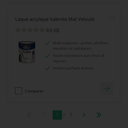
Laque acrylique Valénite Mat Velouté
0.0
(0)
0.0
sur
5
étoiles.
Multi-supports - portes, plinthes,
meubles et radiateurs
Haute résistance aux chocs &
rayures
Finition parfaite et lisse
Comparer
1
/
7