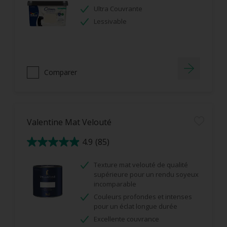
Ultra Couvrante
Lessivable
Comparer
Valentine Mat Velouté
4.9
(85)
4.9
sur
5
étoiles.
Texture mat velouté de qualité
85
avis
supérieure pour un rendu soyeux
incomparable
Couleurs profondes et intenses
pour un éclat longue durée
Excellente couvrance