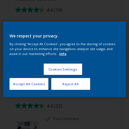
4.4
(19)
4.4
sur
5
étoiles.
Pour l'intérieur
19
avis
We respect your privacy.
By clicking “Accept All Cookies”, you agree to the storing of cookies
on your device to enhance site navigation, analyze site usage, and
assist in our marketing efforts.
Info
Comparer
Cookies Settings
Accept All Cookies
Reject All
Nuancier Dulux Valentine
4.4
(32)
4.4
sur
5
étoiles.
Pour l'intérieur
32
avis