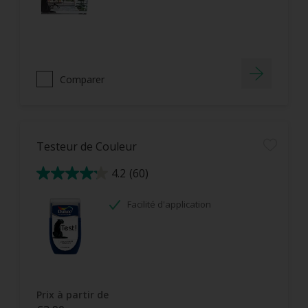
Comparer
Testeur de Couleur
4.2
(60)
4.2
sur
5
étoiles.
Facilité d'application
60
avis
Prix à partir de