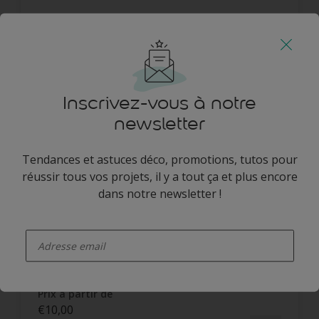
Comparer
Inscrivez-vous à notre
Valentine Mat Velouté Format Testeur
newsletter
5.0
(1)
5.0
sur
Tendances et astuces déco, promotions, tutos pour
5
étoiles.
Texture mat velouté de qualité
réussir tous vos projets, il y a tout ça et plus encore
1
avis
supérieure pour un rendu soyeux
dans notre newsletter !
incomparable
Couleurs profondes et intenses
enter-your-email
pour un éclat longue durée
Excellente couvrance
Prix à partir de
€10,00