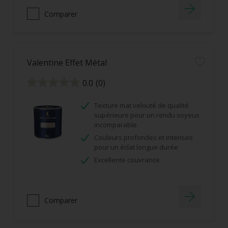
Comparer
Valentine Effet Métal
0.0
(0)
0.0
sur
5
étoiles.
Texture mat velouté de qualité
supérieure pour un rendu soyeux
incomparable
Couleurs profondes et intenses
pour un éclat longue durée
Excellente couvrance
Comparer