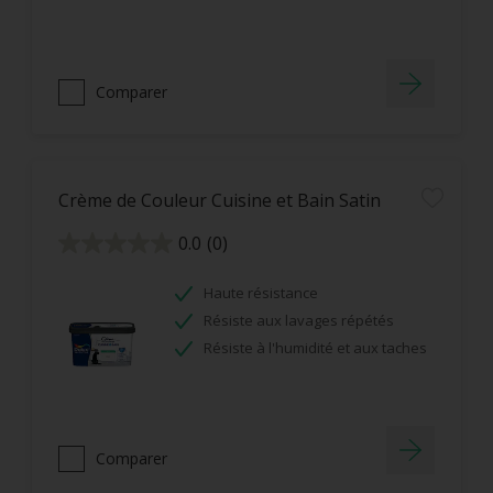
Comparer
Crème de Couleur Cuisine et Bain Satin
0.0
(0)
0.0
sur
5
étoiles.
Haute résistance
Résiste aux lavages répétés
Résiste à l'humidité et aux taches
Comparer