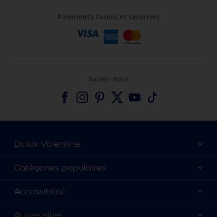
Paiements faciles et sécurisés
Suivez-nous
Dulux Valentine
Catalogues
Catégories populaires
A vos côtés depuis 100 ans
Nos couleurs
Accessibilité
Nous contacter
Produits
Annulation et Retour
Précision des couleurs
Autres sites
Inspirations