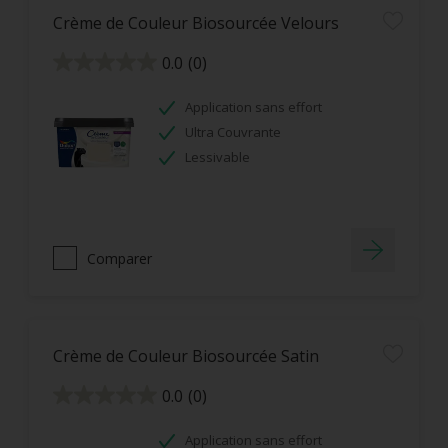
Crème de Couleur Biosourcée Velours
0.0
(0)
0.0
sur
5
étoiles.
Application sans effort
Ultra Couvrante
Lessivable
Comparer
Crème de Couleur Biosourcée Satin
0.0
(0)
0.0
sur
5
étoiles.
Application sans effort