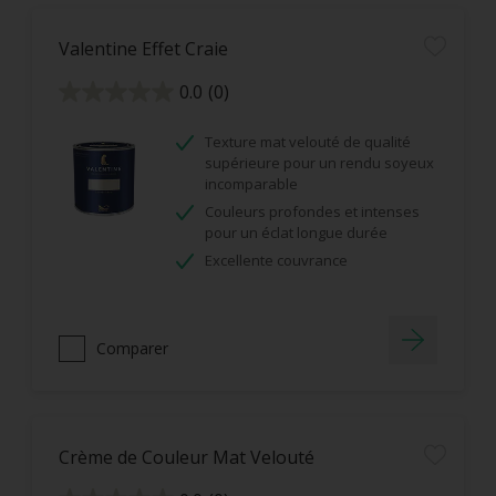
Valentine Effet Craie
0.0
(0)
0.0
sur
5
étoiles.
Texture mat velouté de qualité
supérieure pour un rendu soyeux
incomparable
Couleurs profondes et intenses
pour un éclat longue durée
Excellente couvrance
Comparer
Crème de Couleur Mat Velouté