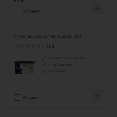
€3,90
Comparer
Crème de Couleur Biosourcée Mat
0.0
(0)
0.0
sur
5
étoiles.
Application sans effort
Ultra Couvrante
Lessivable
Comparer