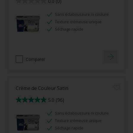
0.0
(0)
0.0
sur
5
étoiles.
Sans éclaboussure ni coulure
Texture crémeuse unique
Séchage rapide
Comparer
Crème de Couleur Satin
5.0
(96)
5.0
sur
5
étoiles.
Sans éclaboussure ni coulure
96
avis
Texture crémeuse unique
Séchage rapide