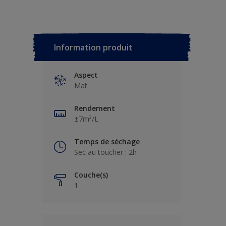
Information produit
Aspect
Mat
Rendement
±7m²/L
Temps de séchage
Sec au toucher : 2h
Couche(s)
1