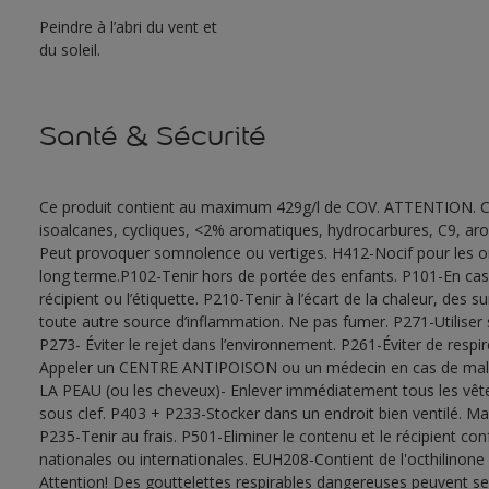
Peindre à l’abri du vent et
du soleil.
Santé & Sécurité
Ce produit contient au maximum 429g/l de COV. ATTENTION. Co
isoalcanes, cycliques, <2% aromatiques, hydrocarbures, C9, ar
Peut provoquer somnolence ou vertiges. H412-Nocif pour les or
long terme.P102-Tenir hors de portée des enfants. P101-En cas 
récipient ou l’étiquette. P210-Tenir à l’écart de la chaleur, des
toute autre source d’inflammation. Ne pas fumer. P271-Utiliser s
P273- Éviter le rejet dans l’environnement. P261-Éviter de re
Appeler un CENTRE ANTIPOISON ou un médecin en cas de ma
LA PEAU (ou les cheveux)- Enlever immédiatement tous les vête
sous clef. P403 + P233-Stocker dans un endroit bien ventilé. Ma
P235-Tenir au frais. P501-Eliminer le contenu et le récipient c
nationales ou internationales. EUH208-Contient de l'octhilinone
Attention! Des gouttelettes respirables dangereuses peuvent se f