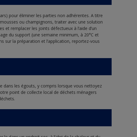
s) pour éliminer les parties non adhérentes. A titre
s mousses ou champignons, traiter avec une solution
es et remplacer les joints défectueux à l’aide d’un
échage du support (une semaine minimum, à 20°C et
s sur la préparation et l’application, reportez-vous
ure dans les égouts, y compris lorsque vous nettoyez
 votre point de collecte local de déchets ménagers
déchets.
 le dans un endroit sec, à l’abri de la chaleur et du