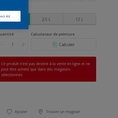
ême
age.
ormat
ect All
0.75 L
2.5 L
12 L
uantité
Calculateur de peinture
Calculer
Ce produit n'est pas destiné à la vente en ligne et ne
peut être acheté que dans des magasins
sélectionnés.
Ajouter
Trouver un magasin