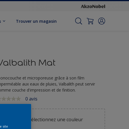
s
Trouver un magasin
Valbalith Mat
onocouche et microporeuse grâce à son film
mperméable aux eaux de pluies, Valbalith peut servir
omme couche d'impression et de finition.
0 avis
ucune
aleur
e
otation
ien
Sélectionnez une couleur
ur
e site
a