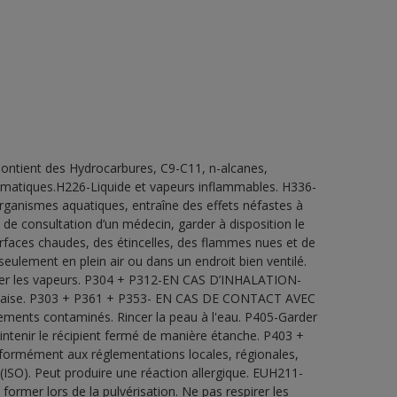
ntient des Hydrocarbures, C9-C11, n-alcanes,
omatiques.H226-Liquide et vapeurs inflammables. H336-
ganismes aquatiques, entraîne des effets néfastes à
de consultation d’un médecin, garder à disposition le
 surfaces chaudes, des étincelles, des flammes nues et de
eulement en plein air ou dans un endroit bien ventilé.
spirer les vapeurs. P304 + P312-EN CAS D’INHALATION-
laise. P303 + P361 + P353- EN CAS DE CONTACT AVEC
ments contaminés. Rincer la peau à l'eau. P405-Garder
intenir le récipient fermé de manière étanche. P403 +
onformément aux réglementations locales, régionales,
 (ISO). Peut produire une réaction allergique. EUH211-
ormer lors de la pulvérisation. Ne pas respirer les