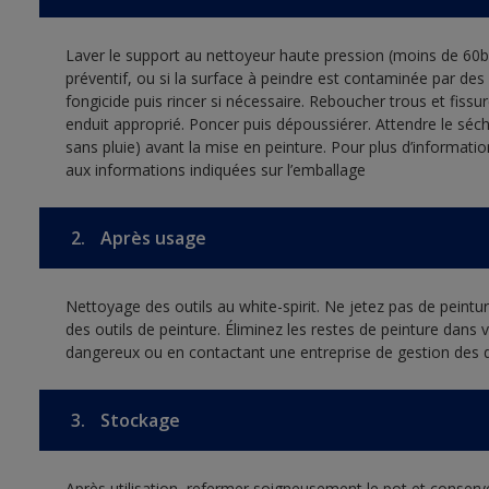
Laver le support au nettoyeur haute pression (moins de 60bar
préventif, ou si la surface à peindre est contaminée par de
fongicide puis rincer si nécessaire. Reboucher trous et fissur
enduit approprié. Poncer puis dépoussiérer. Attendre le s
sans pluie) avant la mise en peinture. Pour plus d’information
aux informations indiquées sur l’emballage
2.
Après usage
Nettoyage des outils au white-spirit. Ne jetez pas de peint
des outils de peinture. Éliminez les restes de peinture dans
dangereux ou en contactant une entreprise de gestion des 
3.
Stockage
Après utilisation, refermer soigneusement le pot et conserver