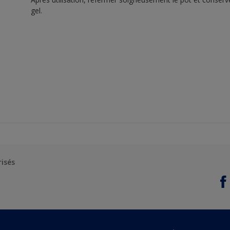
gel.
risés