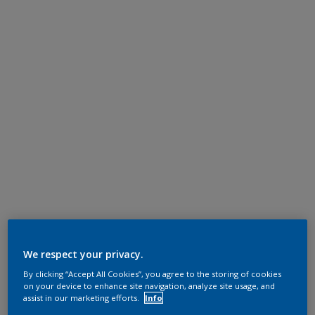
We respect your privacy.
By clicking “Accept All Cookies”, you agree to the storing of cookies
on your device to enhance site navigation, analyze site usage, and
assist in our marketing efforts.
Info