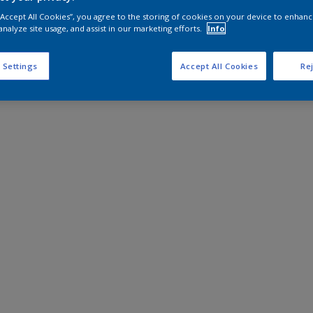
 “Accept All Cookies”, you agree to the storing of cookies on your device to enhanc
analyze site usage, and assist in our marketing efforts.
Info
 Settings
Accept All Cookies
Rej