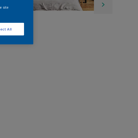
e site
ect All