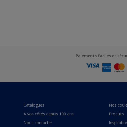
Paiements faciles et sécu
Catalogues
Nos coule
A vos côtés depuis 100 ans
Produits
Nous contacter
Inspiratio