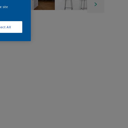
e site
ect All