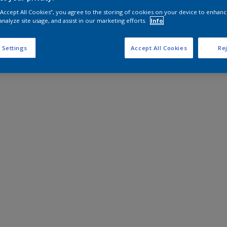
 “Accept All Cookies”, you agree to the storing of cookies on your device to enhanc
analyze site usage, and assist in our marketing efforts.
Info
 Settings
Accept All Cookies
Rej