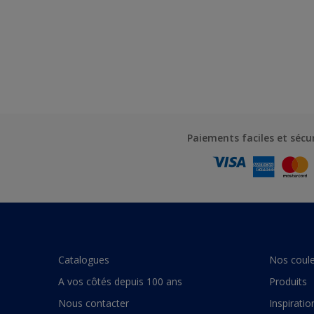
Paiements faciles et sécu
Catalogues
Nos coule
A vos côtés depuis 100 ans
Produits
Nous contacter
Inspiratio