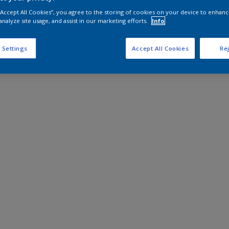
 “Accept All Cookies”, you agree to the storing of cookies on your device to enhanc
analyze site usage, and assist in our marketing efforts.
Info
 Settings
Accept All Cookies
Rej