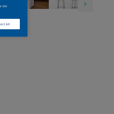
e site
ect All