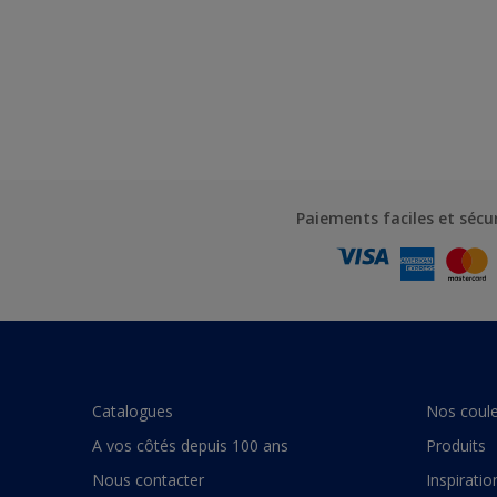
Paiements faciles et sécu
Catalogues
Nos coule
A vos côtés depuis 100 ans
Produits
Nous contacter
Inspiratio