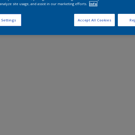
analyze site usage, and assist in our marketing efforts.
Info
 Settings
Accept All Cookies
Rej