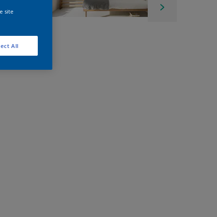
e site
ect All