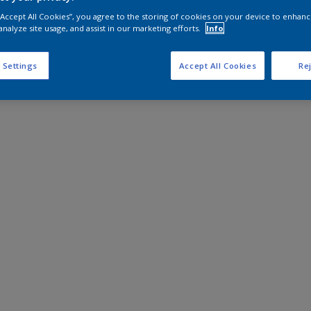
 “Accept All Cookies”, you agree to the storing of cookies on your device to enhanc
analyze site usage, and assist in our marketing efforts.
Info
 Settings
Accept All Cookies
Rej