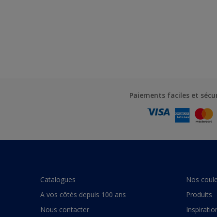
Paiements faciles et sécu
Catalogues
Nos coule
A vos côtés depuis 100 ans
Produits
Nous contacter
Inspiratio