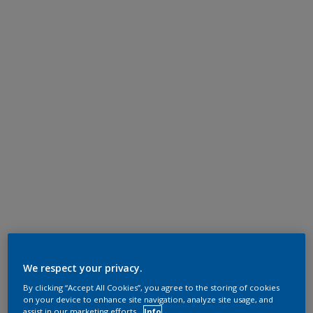
We respect your privacy.
By clicking “Accept All Cookies”, you agree to the storing of cookies
on your device to enhance site navigation, analyze site usage, and
assist in our marketing efforts.
Info