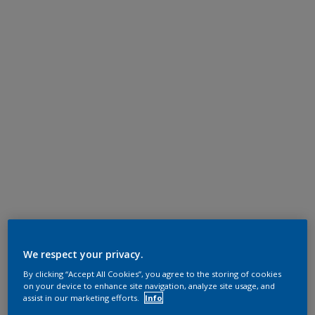
We respect your privacy.
By clicking “Accept All Cookies”, you agree to the storing of cookies
on your device to enhance site navigation, analyze site usage, and
assist in our marketing efforts.
Info