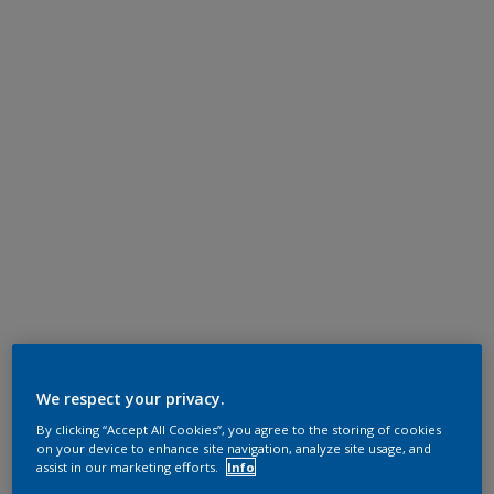
We respect your privacy.
By clicking “Accept All Cookies”, you agree to the storing of cookies
on your device to enhance site navigation, analyze site usage, and
assist in our marketing efforts.
Info