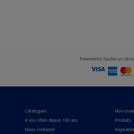
Paiements faciles et sécu
Catalogues
Nos coule
A vos côtés depuis 100 ans
Produits
Nous contacter
Inspiratio