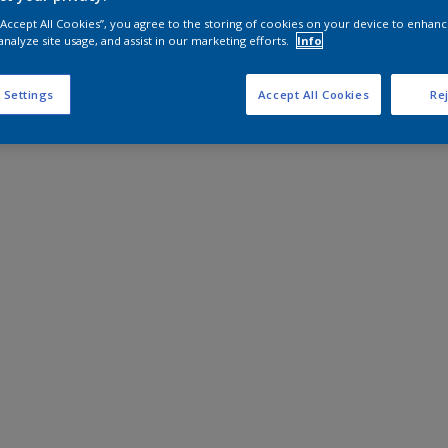
 “Accept All Cookies”, you agree to the storing of cookies on your device to enhanc
analyze site usage, and assist in our marketing efforts.
Info
 Settings
Accept All Cookies
Rej