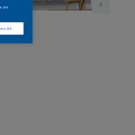
e site
ect All