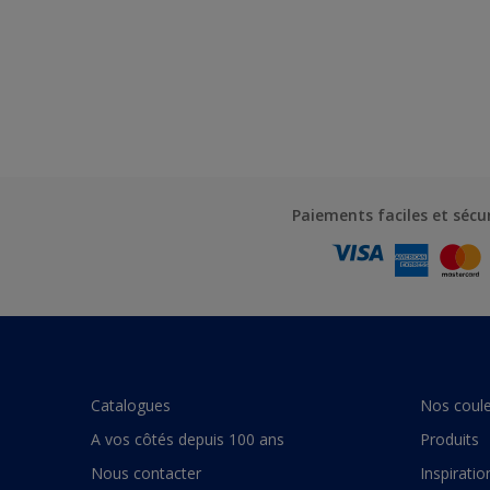
Paiements faciles et sécu
Catalogues
Nos coule
A vos côtés depuis 100 ans
Produits
Nous contacter
Inspiratio