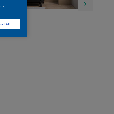
e site
ect All