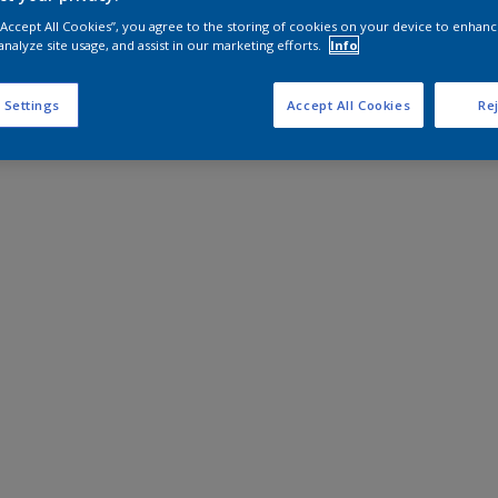
 “Accept All Cookies”, you agree to the storing of cookies on your device to enhanc
analyze site usage, and assist in our marketing efforts.
Info
 Settings
Accept All Cookies
Rej