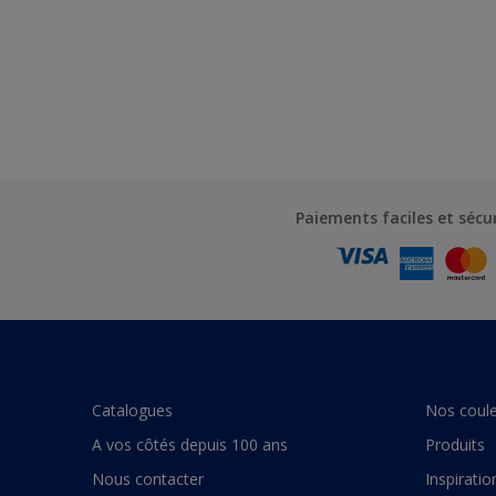
Paiements faciles et sécu
Catalogues
Nos coule
A vos côtés depuis 100 ans
Produits
Nous contacter
Inspiratio