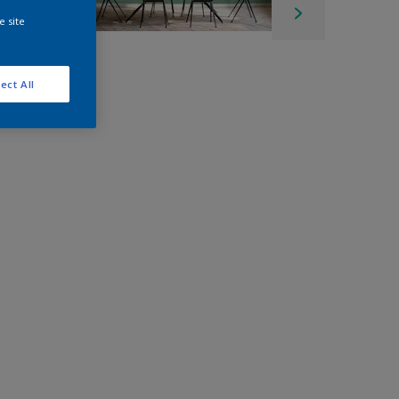
e site
ect All