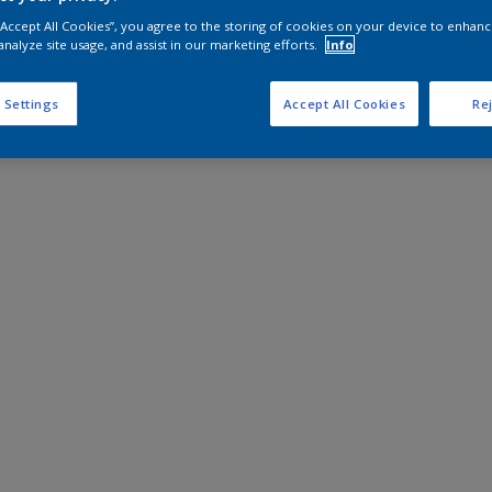
 “Accept All Cookies”, you agree to the storing of cookies on your device to enhanc
analyze site usage, and assist in our marketing efforts.
Info
 Settings
Accept All Cookies
Rej