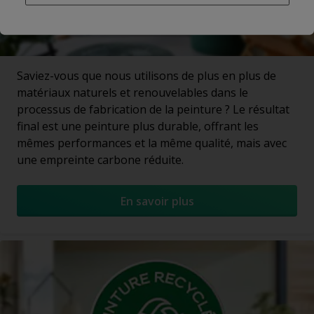
Saviez-vous que nous utilisons de plus en plus de
matériaux naturels et renouvelables dans le
processus de fabrication de la peinture ? Le résultat
final est une peinture plus durable, offrant les
mêmes performances et la même qualité, mais avec
une empreinte carbone réduite.
En savoir plus