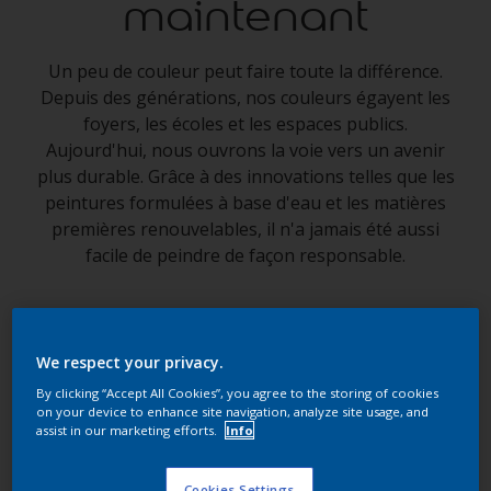
maintenant
Un peu de couleur peut faire toute la différence.
Depuis des générations, nos couleurs égayent les
foyers, les écoles et les espaces publics.
Aujourd'hui, nous ouvrons la voie vers un avenir
plus durable. Grâce à des innovations telles que les
peintures formulées à base d'eau et les matières
premières renouvelables, il n'a jamais été aussi
facile de peindre de façon responsable.
We respect your privacy.
By clicking “Accept All Cookies”, you agree to the storing of cookies
on your device to enhance site navigation, analyze site usage, and
assist in our marketing efforts.
Info
Cookies Settings