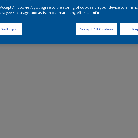
 “Accept All Cookies”, you agree to the storing of cookies on your device to enhanc
analyze site usage, and assist in our marketing efforts.
Info
 Settings
Accept All Cookies
Rej