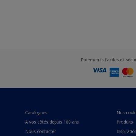
Paiements faciles et sécu
Catalogues
Nos coule
A vos côtés depuis 100 ans
Produits
Nous contacter
Inspiratio