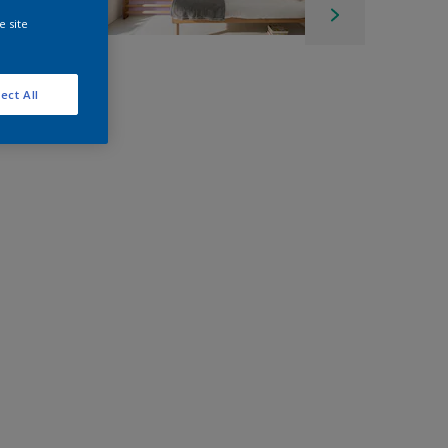
e site
ect All