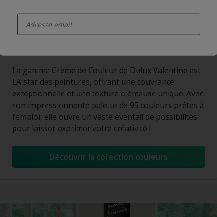
enter-your-email
Peinture acrylique pour murs et
boiseries Crème de Couleur
La gamme Crème de Couleur de Dulux Valentine est
LA star des peintures, offrant une couvrance
exceptionnelle et une texture crémeuse unique. Avec
son impressionnante palette de 95 couleurs prêtes à
l’emploi, elle ouvre un vaste éventail de possibilités
pour laisser exprimer votre créativité !
Découvrir la collection couleurs