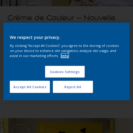
Crème de Couleur – Nouvelle
génération
We respect your privacy.
Fer de lance des peintures Dulux Valentine, Crème de
By clicking “Accept All Cookies”, you agree to the storing of cookies
Couleur, notre peinture intérieure multi-supports,
on your device to enhance site navigation, analyze site usage, and
assist in our marketing efforts.
Info
évolue avec une nouvelle formule biosourcée, plus
facile, plus couvrante et une nouvelle palette de
teintes tendance !
Cookies Settings
Accept All Cookies
Reject All
Je découvre la gamme