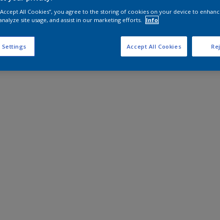
 “Accept All Cookies”, you agree to the storing of cookies on your device to enhanc
analyze site usage, and assist in our marketing efforts.
Info
 Settings
Accept All Cookies
Rej