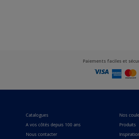
Paiements faciles et sécu
Catalogues
Nos coule
A vos côtés depuis 100 ans
Produits
Nous contacter
Inspiratio