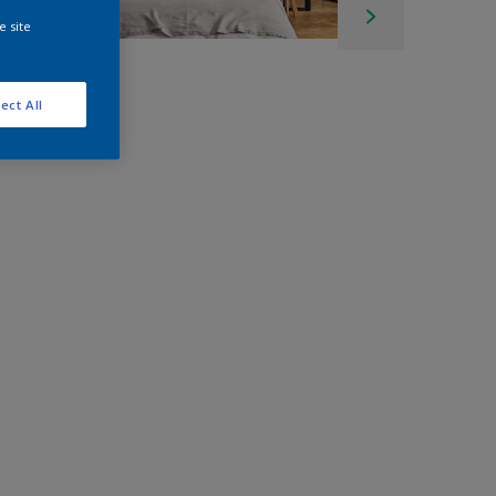
e site
ect All