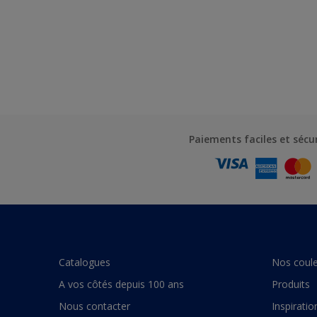
Paiements faciles et sécu
Catalogues
Nos coule
A vos côtés depuis 100 ans
Produits
Nous contacter
Inspiratio