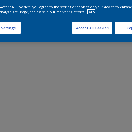
 “Accept All Cookies”, you agree to the storing of cookies on your device to enhanc
analyze site usage, and assist in our marketing efforts.
Info
 Settings
Accept All Cookies
Rej