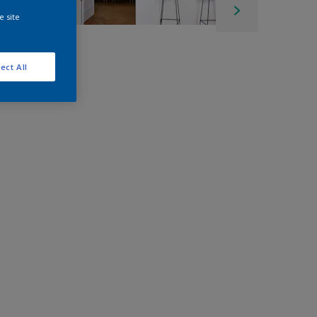
e site
ect All