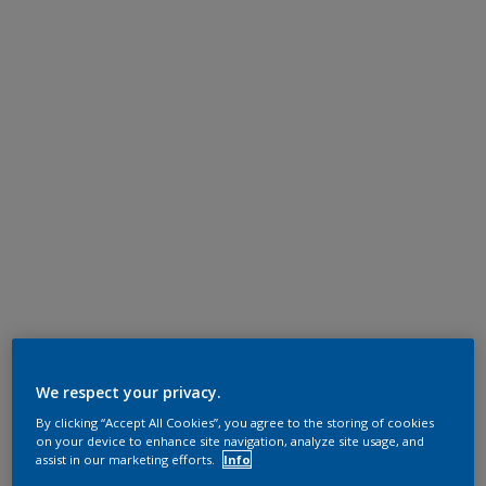
We respect your privacy.
By clicking “Accept All Cookies”, you agree to the storing of cookies
on your device to enhance site navigation, analyze site usage, and
assist in our marketing efforts.
Info